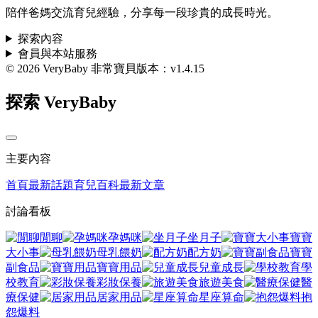
陪伴爸媽交流育兒經驗，分享每一段珍貴的成長時光。
探索內容
會員與本站服務
© 2026 VeryBaby 非常寶貝
版本：v1.4.15
探索 VeryBaby
主要內容
首頁
最新話題
育兒百科
最新文章
討論看板
閒聊
孕媽咪
坐月子
寶寶
大小事
母乳餵奶
配方奶
寶寶
副食品
寶寶用品
兒童成長
學
校教育
彩妝保養
旅遊美食
醫
療保健
居家用品
星座算命
抱
怨爆料