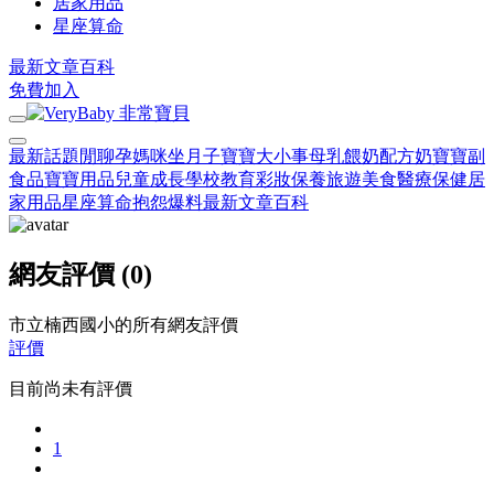
居家用品
星座算命
最新文章
百科
免費加入
最新話題
閒聊
孕媽咪
坐月子
寶寶大小事
母乳餵奶
配方奶
寶寶副
食品
寶寶用品
兒童成長
學校教育
彩妝保養
旅遊美食
醫療保健
居
家用品
星座算命
抱怨爆料
最新文章
百科
網友評價 (0)
市立楠西國小的所有網友評價
評價
目前尚未有評價
1