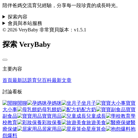
陪伴爸媽交流育兒經驗，分享每一段珍貴的成長時光。
探索內容
會員與本站服務
© 2026 VeryBaby 非常寶貝
版本：v1.5.1
探索 VeryBaby
主要內容
首頁
最新話題
育兒百科
最新文章
討論看板
閒聊
孕媽咪
坐月子
寶寶
大小事
母乳餵奶
配方奶
寶寶
副食品
寶寶用品
兒童成長
學
校教育
彩妝保養
旅遊美食
醫
療保健
居家用品
星座算命
抱
怨爆料