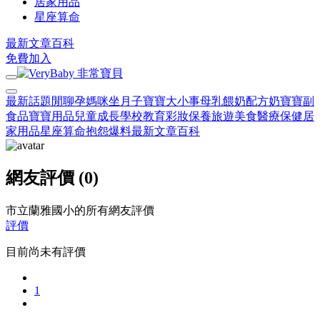
居家用品
星座算命
最新文章
百科
免費加入
最新話題
閒聊
孕媽咪
坐月子
寶寶大小事
母乳餵奶
配方奶
寶寶副
食品
寶寶用品
兒童成長
學校教育
彩妝保養
旅遊美食
醫療保健
居
家用品
星座算命
抱怨爆料
最新文章
百科
網友評價 (0)
市立蘭雅國小的所有網友評價
評價
目前尚未有評價
1