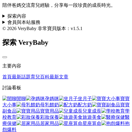
陪伴爸媽交流育兒經驗，分享每一段珍貴的成長時光。
探索內容
會員與本站服務
© 2026 VeryBaby 非常寶貝
版本：v1.5.1
探索 VeryBaby
主要內容
首頁
最新話題
育兒百科
最新文章
討論看板
閒聊
孕媽咪
坐月子
寶寶
大小事
母乳餵奶
配方奶
寶寶
副食品
寶寶用品
兒童成長
學
校教育
彩妝保養
旅遊美食
醫
療保健
居家用品
星座算命
抱
怨爆料