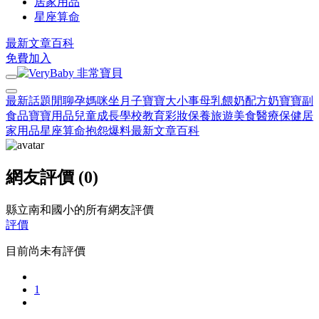
居家用品
星座算命
最新文章
百科
免費加入
最新話題
閒聊
孕媽咪
坐月子
寶寶大小事
母乳餵奶
配方奶
寶寶副
食品
寶寶用品
兒童成長
學校教育
彩妝保養
旅遊美食
醫療保健
居
家用品
星座算命
抱怨爆料
最新文章
百科
網友評價 (0)
縣立南和國小的所有網友評價
評價
目前尚未有評價
1