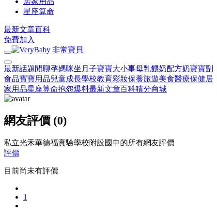
居家用品
星座算命
最新文章
百科
免費加入
最新話題
閒聊
孕媽咪
坐月子
寶寶大小事
母乳餵奶
配方奶
寶寶副
食品
寶寶用品
兒童成長
學校教育
彩妝保養
旅遊美食
醫療保健
居
家用品
星座算命
抱怨爆料
最新文章
百科
積分商城
網友評價 (0)
私立光禾華德福實驗學校附設國中的所有網友評價
評價
目前尚未有評價
1