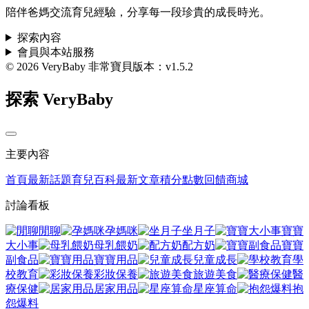
陪伴爸媽交流育兒經驗，分享每一段珍貴的成長時光。
探索內容
會員與本站服務
© 2026 VeryBaby 非常寶貝
版本：v1.5.2
探索 VeryBaby
主要內容
首頁
最新話題
育兒百科
最新文章
積分點數回饋商城
討論看板
閒聊
孕媽咪
坐月子
寶寶
大小事
母乳餵奶
配方奶
寶寶
副食品
寶寶用品
兒童成長
學
校教育
彩妝保養
旅遊美食
醫
療保健
居家用品
星座算命
抱
怨爆料