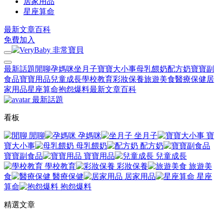
居家用品
星座算命
最新文章
百科
免費加入
最新話題
閒聊
孕媽咪
坐月子
寶寶大小事
母乳餵奶
配方奶
寶寶副
食品
寶寶用品
兒童成長
學校教育
彩妝保養
旅遊美食
醫療保健
居
家用品
星座算命
抱怨爆料
最新文章
百科
最新話題
看板
閒聊
孕媽咪
坐月子
寶
寶大小事
母乳餵奶
配方奶
寶寶副食品
寶寶用品
兒童成長
學校教育
彩妝保養
旅遊美
食
醫療保健
居家用品
星座
算命
抱怨爆料
精選文章