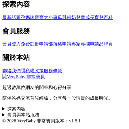
探索內容
最新話題
孕媽咪
寶寶大小事
母乳餵奶
兒童成長
育兒百科
會員服務
會員登入
免費註冊
申請部落格
申請專家專欄
申請品牌頁
關於本站
聯絡我們
隱私權政策
服務條款
超過數萬位網友的問答和心得分享
陪伴爸媽交流育兒經驗，分享每一段珍貴的成長時光。
探索內容
會員與本站服務
© 2026 VeryBaby 非常寶貝
版本：v1.5.1