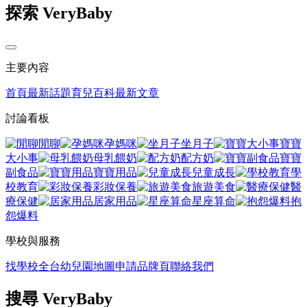
探索 VeryBaby
主要內容
首頁
最新話題
育兒百科
最新文章
討論看板
閒聊
孕媽咪
坐月子
寶寶
大小事
母乳餵奶
配方奶
寶寶
副食品
寶寶用品
兒童成長
學
校教育
彩妝保養
旅遊美食
醫
療保健
居家用品
星座算命
抱
怨爆料
學校與服務
找學校
全台幼兒園地圖
申請品牌頁
聯絡我們
搜尋 VeryBaby