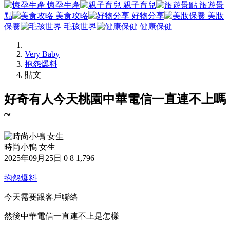
懷孕生產
親子育兒
旅遊景
點
美食攻略
好物分享
美妝
保養
毛孩世界
健康保健
Very Baby
抱怨爆料
貼文
好奇有人今天桃園中華電信一直連不上嗎
~
時尚小鴨 女生
2025年09月25日
0
8
1,796
抱怨爆料
今天需要跟客戶聯絡
然後中華電信一直連不上是怎樣