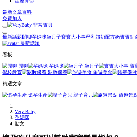
星座算命
最新文章
百科
免費加入
最新話題
閒聊
孕媽咪
坐月子
寶寶大小事
母乳餵奶
配方奶
寶寶副
最新話題
看板
閒聊
孕媽咪
坐月子
寶
學校教育
彩妝保養
旅遊美食
精選文章
懷孕生產
親子育兒
旅遊景
Very Baby
孕媽咪
貼文