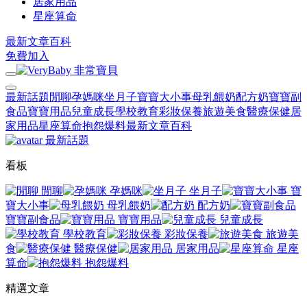
居家用品
星座算命
最新文章
百科
免費加入
最新話題
閒聊
孕媽咪
坐月子
寶寶大小事
母乳餵奶
配方奶
寶寶副
食品
寶寶用品
兒童成長
學校教育
彩妝保養
旅遊美食
醫療保健
居
家用品
星座算命
抱怨爆料
最新文章
百科
最新話題
看板
閒聊
孕媽咪
坐月子
寶
寶大小事
母乳餵奶
配方奶
寶寶副食品
寶寶用品
兒童成長
學校教育
彩妝保養
旅遊美
食
醫療保健
居家用品
星座
算命
抱怨爆料
精選文章