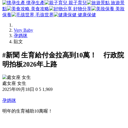
懷孕生產
親子育兒
旅遊景
點
美食攻略
好物分享
美妝
保養
毛孩世界
健康保健
Very Baby
孕媽咪
貼文
#新聞 生育給付金拉高到10萬！ 行政院
明拍板2026年上路
處女座 女生
2025年09月18日
0
5
1,969
孕媽咪
明年的生育補助10萬喔！