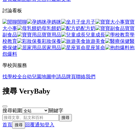
討論看板
閒聊
孕媽咪
坐月子
寶寶
大小事
母乳餵奶
配方奶
寶寶
副食品
寶寶用品
兒童成長
學
校教育
彩妝保養
旅遊美食
醫
療保健
居家用品
星座算命
抱
怨爆料
學校與服務
找學校
全台幼兒園地圖
申請品牌頁
聯絡我們
搜尋 VeryBaby
搜尋範圍
關鍵字
搜尋
首頁
回覆
通知
登入
搜尋