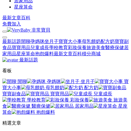
居家用品
星座算命
最新文章
百科
免費加入
最新話題
閒聊
孕媽咪
坐月子
寶寶大小事
母乳餵奶
配方奶
寶寶副
食品
寶寶用品
兒童成長
學校教育
彩妝保養
旅遊美食
醫療保健
居
家用品
星座算命
抱怨爆料
最新文章
百科
積分商城
最新話題
看板
閒聊
孕媽咪
坐月子
寶
寶大小事
母乳餵奶
配方奶
寶寶副食品
寶寶用品
兒童成長
學校教育
彩妝保養
旅遊美
食
醫療保健
居家用品
星座
算命
抱怨爆料
精選文章