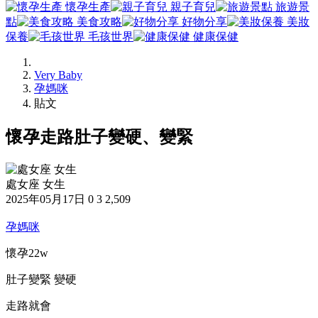
懷孕生產
親子育兒
旅遊景
點
美食攻略
好物分享
美妝
保養
毛孩世界
健康保健
Very Baby
孕媽咪
貼文
懷孕走路肚子變硬、變緊
處女座 女生
2025年05月17日
0
3
2,509
孕媽咪
懷孕22w
肚子變緊 變硬
走路就會