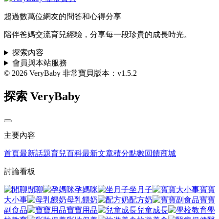
超過數萬位網友的問答和心得分享
陪伴爸媽交流育兒經驗，分享每一段珍貴的成長時光。
探索內容
會員與本站服務
© 2026 VeryBaby 非常寶貝
版本：v1.5.2
探索 VeryBaby
主要內容
首頁
最新話題
育兒百科
最新文章
積分點數回饋商城
討論看板
閒聊
孕媽咪
坐月子
寶寶
大小事
母乳餵奶
配方奶
寶寶
副食品
寶寶用品
兒童成長
學