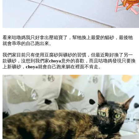
看來咕嚕媽我只好拿出壓箱寶了，幫牠換上最愛的貓砂，最後牠
就會乖乖的自己跑出來。
我們家目前只有使用豆腐砂與礦砂的習慣，但最近剛好換了另一
款礦砂，沒想到我們家
choya
意外的喜歡，而且咕嚕媽發現只要換
上新礦砂，
choya
就會自己跑來躺在裡面不肯走。