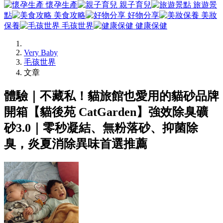
懷孕生產
親子育兒
旅遊景
點
美食攻略
好物分享
美妝
保養
毛孩世界
健康保健
Very Baby
毛孩世界
文章
體驗｜不藏私！貓旅館也愛用的貓砂品牌
開箱【貓後苑 CatGarden】強效除臭礦
砂3.0｜零秒凝結、無粉落砂、抑菌除
臭，炎夏消除異味首選推薦