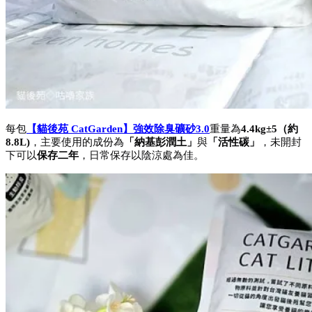
每包
【貓後苑 CatGarden】強效除臭礦砂3.0
重量為
4.4kg±5（約
8.8L)
，主要使用的成份為
「納基彭潤土」
與
「活性碳」
，未開封
下可以
保存二年
，日常保存以陰涼處為佳。