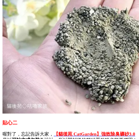
貼心二
喔對了，忘記告訴大家，
【貓後苑 CatGarden】強效除臭礦砂3.0