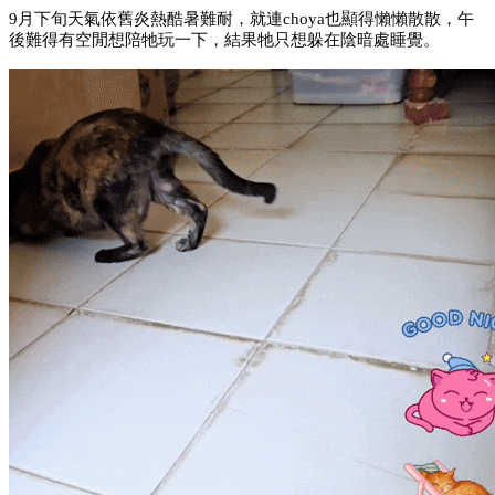
9月下旬天氣依舊炎熱酷暑難耐，就連choya也顯得懶懶散散，午
後難得有空閒想陪牠玩一下，結果牠只想躲在陰暗處睡覺。