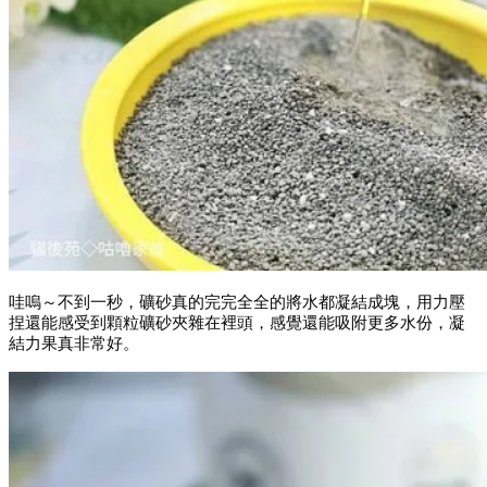
哇嗚～不到一秒，礦砂真的完完全全的將水都凝結成塊，用力壓
捏還能感受到顆粒礦砂夾雜在裡頭，感覺還能吸附更多水份，凝
結力果真非常好。