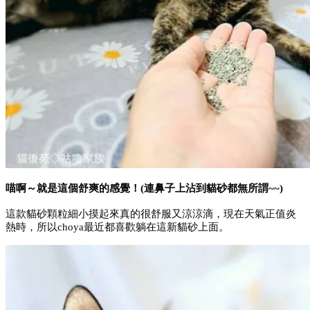
喵啊～就是這個舒爽的感覺！(連鼻子上沾到貓砂都無所謂~~)
這款貓砂顆粒細小摸起來真的很舒服又涼涼滴，現在天氣正值炎
熱時，所以choya最近都喜歡躺在這新貓砂上面。