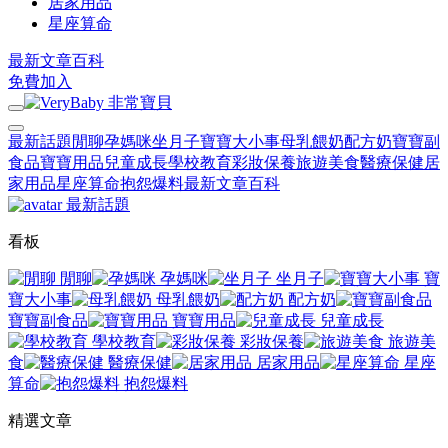
居家用品
星座算命
最新文章
百科
免費加入
最新話題
閒聊
孕媽咪
坐月子
寶寶大小事
母乳餵奶
配方奶
寶寶副
食品
寶寶用品
兒童成長
學校教育
彩妝保養
旅遊美食
醫療保健
居
家用品
星座算命
抱怨爆料
最新文章
百科
最新話題
看板
閒聊
孕媽咪
坐月子
寶
寶大小事
母乳餵奶
配方奶
寶寶副食品
寶寶用品
兒童成長
學校教育
彩妝保養
旅遊美
食
醫療保健
居家用品
星座
算命
抱怨爆料
精選文章