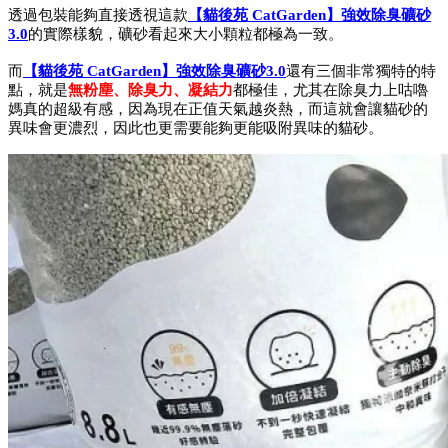
透過包裝能夠直接透視這款
【貓後苑 CatGarden】強效除臭礦砂
3.0
的實際樣貌，礦砂看起來大小顆粒都極為一致。
而
【貓後苑 CatGarden】強效除臭礦砂3.0
還有三個非常獨特的特
點，就是
無粉塵、除臭力、凝結力
都極佳，尤其在除臭力上咕嚕
媽真的超級有感，因為現在正值天氣越炎熱，而這就會讓貓砂的
異味會更濃烈，因此也更需要能夠更能吸附異味的貓砂。