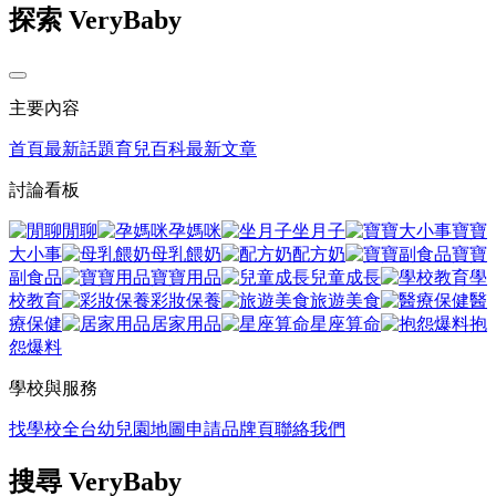
探索 VeryBaby
主要內容
首頁
最新話題
育兒百科
最新文章
討論看板
閒聊
孕媽咪
坐月子
寶寶
大小事
母乳餵奶
配方奶
寶寶
副食品
寶寶用品
兒童成長
學
校教育
彩妝保養
旅遊美食
醫
療保健
居家用品
星座算命
抱
怨爆料
學校與服務
找學校
全台幼兒園地圖
申請品牌頁
聯絡我們
搜尋 VeryBaby