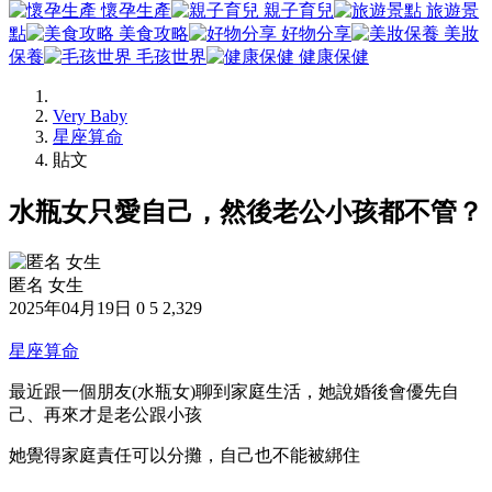
懷孕生產
親子育兒
旅遊景
點
美食攻略
好物分享
美妝
保養
毛孩世界
健康保健
Very Baby
星座算命
貼文
水瓶女只愛自己，然後老公小孩都不管？
匿名 女生
2025年04月19日
0
5
2,329
星座算命
最近跟一個朋友(水瓶女)聊到家庭生活，她說婚後會優先自
己、再來才是老公跟小孩
她覺得家庭責任可以分攤，自己也不能被綁住