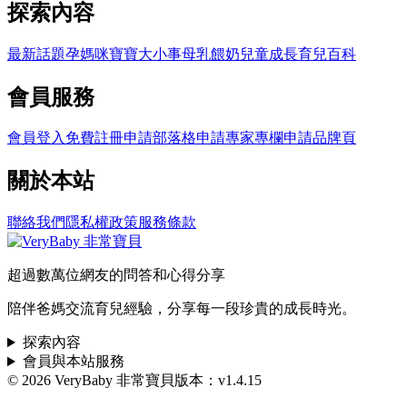
探索內容
最新話題
孕媽咪
寶寶大小事
母乳餵奶
兒童成長
育兒百科
會員服務
會員登入
免費註冊
申請部落格
申請專家專欄
申請品牌頁
關於本站
聯絡我們
隱私權政策
服務條款
超過數萬位網友的問答和心得分享
陪伴爸媽交流育兒經驗，分享每一段珍貴的成長時光。
探索內容
會員與本站服務
© 2026 VeryBaby 非常寶貝
版本：v1.4.15