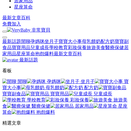
居家用品
星座算命
最新文章
百科
免費加入
最新話題
閒聊
孕媽咪
坐月子
寶寶大小事
母乳餵奶
配方奶
寶寶副
食品
寶寶用品
兒童成長
學校教育
彩妝保養
旅遊美食
醫療保健
居
家用品
星座算命
抱怨爆料
最新文章
百科
最新話題
看板
閒聊
孕媽咪
坐月子
寶
寶大小事
母乳餵奶
配方奶
寶寶副食品
寶寶用品
兒童成長
學校教育
彩妝保養
旅遊美
食
醫療保健
居家用品
星座
算命
抱怨爆料
精選文章