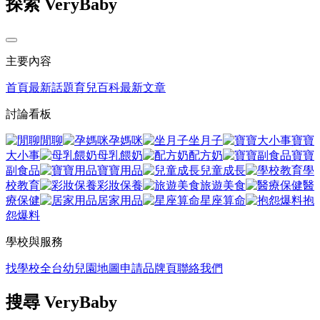
探索 VeryBaby
主要內容
首頁
最新話題
育兒百科
最新文章
討論看板
閒聊
孕媽咪
坐月子
寶寶
大小事
母乳餵奶
配方奶
寶寶
副食品
寶寶用品
兒童成長
學
校教育
彩妝保養
旅遊美食
醫
療保健
居家用品
星座算命
抱
怨爆料
學校與服務
找學校
全台幼兒園地圖
申請品牌頁
聯絡我們
搜尋 VeryBaby