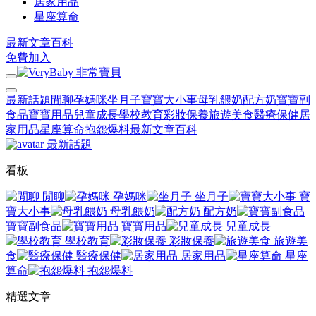
居家用品
星座算命
最新文章
百科
免費加入
最新話題
閒聊
孕媽咪
坐月子
寶寶大小事
母乳餵奶
配方奶
寶寶副
食品
寶寶用品
兒童成長
學校教育
彩妝保養
旅遊美食
醫療保健
居
家用品
星座算命
抱怨爆料
最新文章
百科
最新話題
看板
閒聊
孕媽咪
坐月子
寶
寶大小事
母乳餵奶
配方奶
寶寶副食品
寶寶用品
兒童成長
學校教育
彩妝保養
旅遊美
食
醫療保健
居家用品
星座
算命
抱怨爆料
精選文章