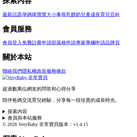
探索內容
最新話題
孕媽咪
寶寶大小事
母乳餵奶
兒童成長
育兒百科
會員服務
會員登入
免費註冊
申請部落格
申請專家專欄
申請品牌頁
關於本站
聯絡我們
隱私權政策
服務條款
超過數萬位網友的問答和心得分享
陪伴爸媽交流育兒經驗，分享每一段珍貴的成長時光。
探索內容
會員與本站服務
© 2026 VeryBaby 非常寶貝
版本：v1.4.15