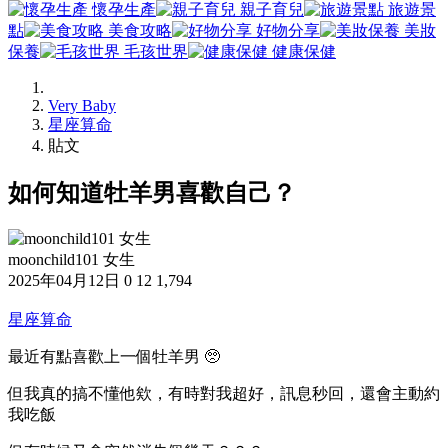
懷孕生產
親子育兒
旅遊景
點
美食攻略
好物分享
美妝
保養
毛孩世界
健康保健
Very Baby
星座算命
貼文
如何知道牡羊男喜歡自己？
moonchild101 女生
2025年04月12日
0
12
1,794
星座算命
最近有點喜歡上一個牡羊男 🥺
但我真的搞不懂他欸，有時對我超好，訊息秒回，還會主動約
我吃飯