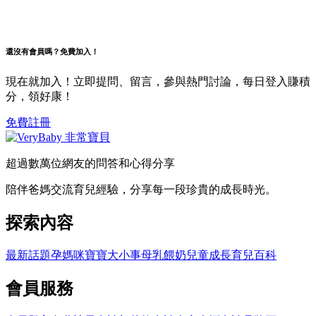
還沒有會員嗎？免費加入！
現在就加入！立即提問、留言，參與熱門討論，每日登入賺積
分，領好康！
免費註冊
超過數萬位網友的問答和心得分享
陪伴爸媽交流育兒經驗，分享每一段珍貴的成長時光。
探索內容
最新話題
孕媽咪
寶寶大小事
母乳餵奶
兒童成長
育兒百科
會員服務