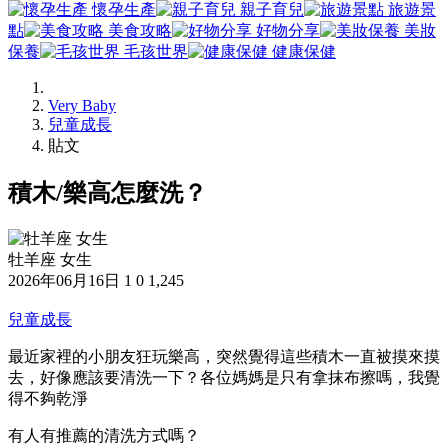
懷孕生產
親子育兒
旅遊景
點
美食攻略
好物分享
美妝
保養
毛孩世界
健康保健
Very Baby
兒童成長
貼文
積木/樂高怎麼洗？
牡羊座 女生
2026年06月16日
1
0
1,245
兒童成長
最近家裡的小朋友狂玩樂高，突然覺得這些積木一直被摸來摸
去，好像應該要清洗一下？各位媽媽是只有拿抹布擦嗎，我覺
得不夠乾淨
有人有推薦的清洗方式嗎？