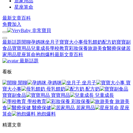
居家用品
星座算命
最新文章
百科
免費加入
最新話題
閒聊
孕媽咪
坐月子
寶寶大小事
母乳餵奶
配方奶
寶寶副
食品
寶寶用品
兒童成長
學校教育
彩妝保養
旅遊美食
醫療保健
居
家用品
星座算命
抱怨爆料
最新文章
百科
最新話題
看板
閒聊
孕媽咪
坐月子
寶
寶大小事
母乳餵奶
配方奶
寶寶副食品
寶寶用品
兒童成長
學校教育
彩妝保養
旅遊美
食
醫療保健
居家用品
星座
算命
抱怨爆料
精選文章