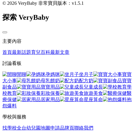
© 2026 VeryBaby 非常寶貝
版本：v1.5.1
探索 VeryBaby
主要內容
首頁
最新話題
育兒百科
最新文章
討論看板
閒聊
孕媽咪
坐月子
寶寶
大小事
母乳餵奶
配方奶
寶寶
副食品
寶寶用品
兒童成長
學
校教育
彩妝保養
旅遊美食
醫
療保健
居家用品
星座算命
抱
怨爆料
學校與服務
找學校
全台幼兒園地圖
申請品牌頁
聯絡我們