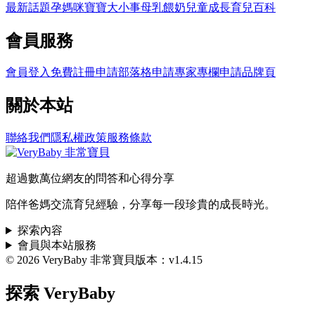
最新話題
孕媽咪
寶寶大小事
母乳餵奶
兒童成長
育兒百科
會員服務
會員登入
免費註冊
申請部落格
申請專家專欄
申請品牌頁
關於本站
聯絡我們
隱私權政策
服務條款
超過數萬位網友的問答和心得分享
陪伴爸媽交流育兒經驗，分享每一段珍貴的成長時光。
探索內容
會員與本站服務
© 2026 VeryBaby 非常寶貝
版本：v1.4.15
探索 VeryBaby