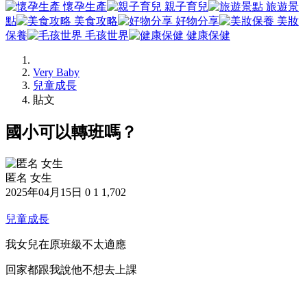
懷孕生產
親子育兒
旅遊景
點
美食攻略
好物分享
美妝
保養
毛孩世界
健康保健
Very Baby
兒童成長
貼文
國小可以轉班嗎？
匿名 女生
2025年04月15日
0
1
1,702
兒童成長
我女兒在原班級不太適應
回家都跟我說他不想去上課