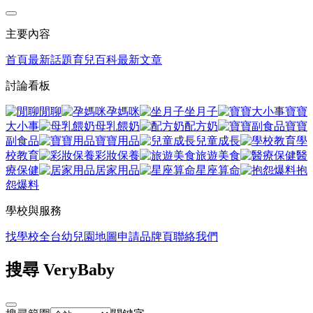
主要內容
首頁
最新話題
育兒百科
最新文章
討論看板
閒聊
孕媽咪
坐月子
寶寶
大小事
母乳餵奶
配方奶
寶寶
副食品
寶寶用品
兒童成長
學
校教育
彩妝保養
旅遊美食
醫
療保健
居家用品
星座算命
抱
怨爆料
學校與服務
找學校
全台幼兒園地圖
申請品牌頁
聯絡我們
搜尋 VeryBaby