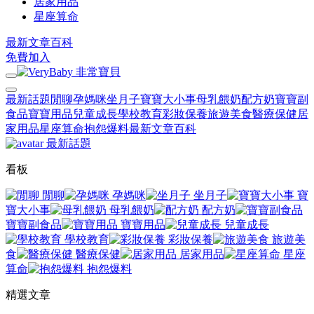
居家用品
星座算命
最新文章
百科
免費加入
最新話題
閒聊
孕媽咪
坐月子
寶寶大小事
母乳餵奶
配方奶
寶寶副
食品
寶寶用品
兒童成長
學校教育
彩妝保養
旅遊美食
醫療保健
居
家用品
星座算命
抱怨爆料
最新文章
百科
最新話題
看板
閒聊
孕媽咪
坐月子
寶
寶大小事
母乳餵奶
配方奶
寶寶副食品
寶寶用品
兒童成長
學校教育
彩妝保養
旅遊美
食
醫療保健
居家用品
星座
算命
抱怨爆料
精選文章