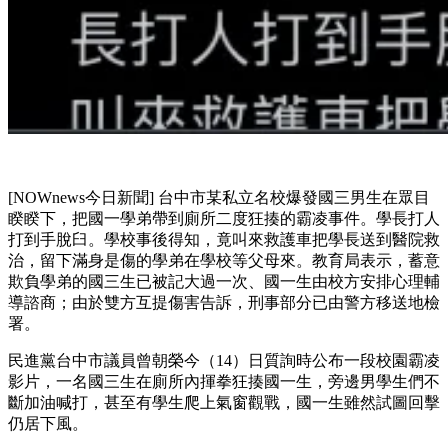
[NOWnews今日新聞] 台中市某私立名校爆發國三男生在眾目
睽睽下，把國一學弟帶到廁所二度狂揍的霸凌事件。學長打人
打到手脫臼。學校事後得知，竟叫來救護車把學長送到醫院救
治，留下滿身是傷的學弟在學校等父母來。教育局表示，蓄意
欺負學弟的國三生已被記大過一次、國一生由校方安排心理輔
導諮商；由於雙方互提傷害告訴，刑事部分已由警方移送地檢
署。
民進黨台中市議員曾朝榮今（14）日質詢時公布一段校園霸凌
影片，一名國三生在廁所內揮拳狂揍國一生，旁邊男學生們不
斷加油喊打，甚至有學生爬上氣窗觀戰，國一生雖然試圖回擊
仍居下風。