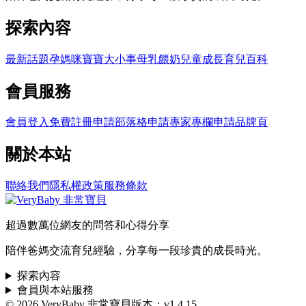
探索內容
最新話題
孕媽咪
寶寶大小事
母乳餵奶
兒童成長
育兒百科
會員服務
會員登入
免費註冊
申請部落格
申請專家專欄
申請品牌頁
關於本站
聯絡我們
隱私權政策
服務條款
超過數萬位網友的問答和心得分享
陪伴爸媽交流育兒經驗，分享每一段珍貴的成長時光。
探索內容
會員與本站服務
© 2026 VeryBaby 非常寶貝
版本：v1.4.15