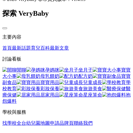
探索 VeryBaby
主要內容
首頁
最新話題
育兒百科
最新文章
討論看板
閒聊
孕媽咪
坐月子
寶寶
大小事
母乳餵奶
配方奶
寶寶
副食品
寶寶用品
兒童成長
學
校教育
彩妝保養
旅遊美食
醫
療保健
居家用品
星座算命
抱
怨爆料
學校與服務
找學校
全台幼兒園地圖
申請品牌頁
聯絡我們