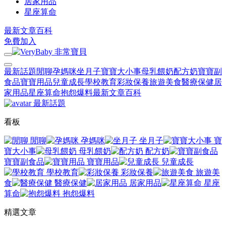
居家用品
星座算命
最新文章
百科
免費加入
最新話題
閒聊
孕媽咪
坐月子
寶寶大小事
母乳餵奶
配方奶
寶寶副
食品
寶寶用品
兒童成長
學校教育
彩妝保養
旅遊美食
醫療保健
居
家用品
星座算命
抱怨爆料
最新文章
百科
最新話題
看板
閒聊
孕媽咪
坐月子
寶
寶大小事
母乳餵奶
配方奶
寶寶副食品
寶寶用品
兒童成長
學校教育
彩妝保養
旅遊美
食
醫療保健
居家用品
星座
算命
抱怨爆料
精選文章