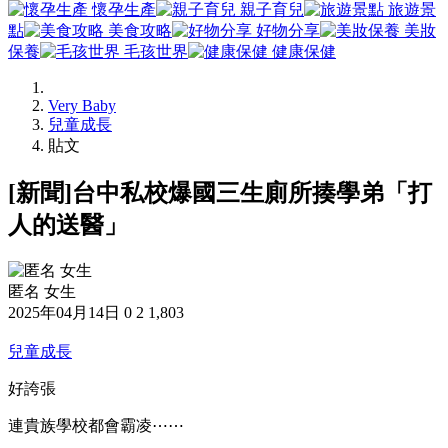
懷孕生產
親子育兒
旅遊景
點
美食攻略
好物分享
美妝
保養
毛孩世界
健康保健
Very Baby
兒童成長
貼文
[新聞]台中私校爆國三生廁所揍學弟「打
人的送醫」
匿名 女生
2025年04月14日
0
2
1,803
兒童成長
好誇張
連貴族學校都會霸凌⋯⋯