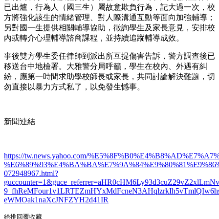
已出爐，行為人（國三生）屬故意欺負行為，記大過一次，校
方將強化該生的情緒管理、對人際溝通互動等面向加強輔導；
另對國一生提供相關輔導協助，徵詢學生及家長意見，安排校
內或轉介心理輔導諮商課程，並持續追蹤輔導成效。
事後雙方學生委任律師到派出所互提傷害告訴，警方調查後已
移送台中地檢署。大雅警分局呼籲，學生在校內、外遇有糾
紛，應第一時間求助學校師長或家長，共同討論解決難題，切
勿直接以暴力方式私了，以免發生憾事。
新聞連結
https://tw.news.yahoo.com/%E5%8F%B0%E4%B8%AD%
%E6%89%93%E4%BA%BA%E7%9A%84%E9%80%81%E9%86
072948967.html?
guccounter=1&guce_referrer=aHR0cHM6Ly93d3cuZ29vZ2xlLm
9_fhReMFour1v1LRTEZmHYxMdFcneN3AHqlzrkIh5vTmlQIw6hs
eWMOak1naXcJNFZYH2d41IR
給推
回覆
收藏