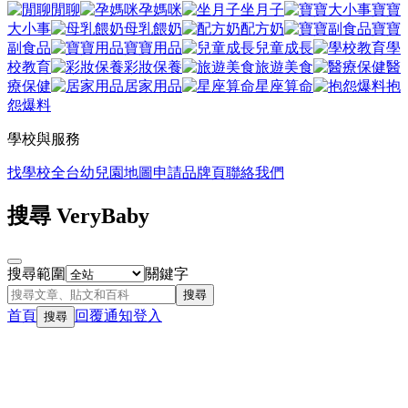
閒聊
孕媽咪
坐月子
寶寶
大小事
母乳餵奶
配方奶
寶寶
副食品
寶寶用品
兒童成長
學
校教育
彩妝保養
旅遊美食
醫
療保健
居家用品
星座算命
抱
怨爆料
學校與服務
找學校
全台幼兒園地圖
申請品牌頁
聯絡我們
搜尋 VeryBaby
搜尋範圍
關鍵字
搜尋
首頁
回覆
通知
登入
搜尋