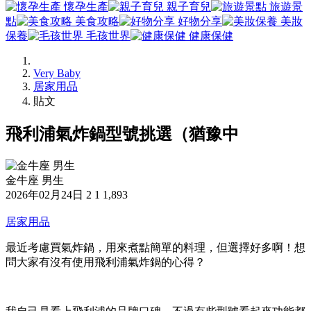
懷孕生產
親子育兒
旅遊景
點
美食攻略
好物分享
美妝
保養
毛孩世界
健康保健
Very Baby
居家用品
貼文
飛利浦氣炸鍋型號挑選（猶豫中
金牛座 男生
2026年02月24日
2
1
1,893
居家用品
最近考慮買氣炸鍋，用來煮點簡單的料理，但選擇好多啊！想
問大家有沒有使用飛利浦氣炸鍋的心得？