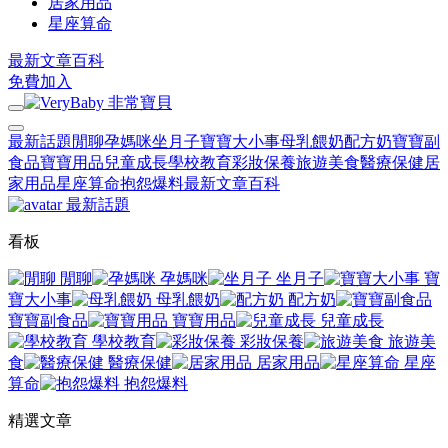
居家用品
星座算命
最新文章
百科
免費加入
最新話題
閒聊
孕媽咪
坐月子
寶寶大小事
母乳餵奶
配方奶
寶寶副
食品
寶寶用品
兒童成長
學校教育
彩妝保養
旅遊美食
醫療保健
居
家用品
星座算命
抱怨爆料
最新文章
百科
最新話題
看板
閒聊
孕媽咪
坐月子
寶
寶大小事
母乳餵奶
配方奶
寶寶副食品
寶寶用品
兒童成長
學校教育
彩妝保養
旅遊美
食
醫療保健
居家用品
星座
算命
抱怨爆料
精選文章