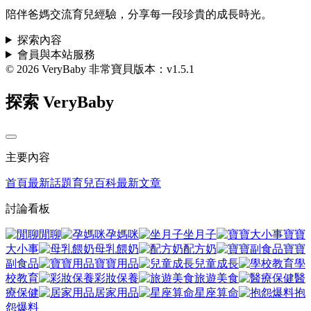
陪伴爸媽交流育兒經驗，分享每一段珍貴的成長時光。
探索內容
會員與本站服務
© 2026 VeryBaby 非常寶貝
版本：v1.5.1
探索 VeryBaby
主要內容
首頁
最新話題
育兒百科
最新文章
討論看板
閒聊
孕媽咪
坐月子
寶寶
大小事
母乳餵奶
配方奶
寶寶
副食品
寶寶用品
兒童成長
學
校教育
彩妝保養
旅遊美食
醫
療保健
居家用品
星座算命
抱
怨爆料