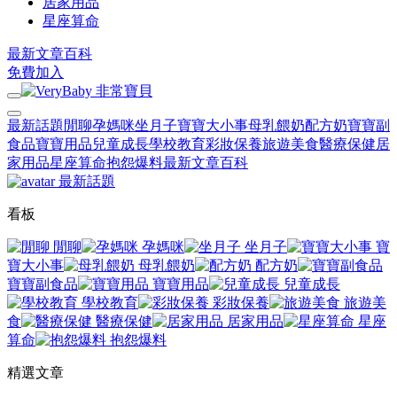
居家用品
星座算命
最新文章
百科
免費加入
最新話題
閒聊
孕媽咪
坐月子
寶寶大小事
母乳餵奶
配方奶
寶寶副
食品
寶寶用品
兒童成長
學校教育
彩妝保養
旅遊美食
醫療保健
居
家用品
星座算命
抱怨爆料
最新文章
百科
最新話題
看板
閒聊
孕媽咪
坐月子
寶
寶大小事
母乳餵奶
配方奶
寶寶副食品
寶寶用品
兒童成長
學校教育
彩妝保養
旅遊美
食
醫療保健
居家用品
星座
算命
抱怨爆料
精選文章