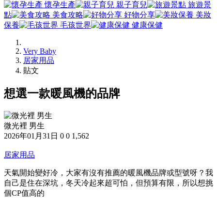
懷孕生產
親子育兒
旅遊景
點
美食攻略
好物分享
美妝
保養
毛孩世界
健康保健
Very Baby
居家用品
貼文
想選一款暖風機的品牌
微光裡 男生
2026年01月31日
0
0
1,562
居家用品
天氣開始變好冷，大家有沒有推薦的暖風機品牌或型號呀？我
自己是住在深坑，冬天冷起來超可怕，但預算有限，所以想挑
個CP值高的