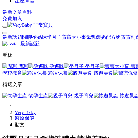
星座算命
最新文章
百科
免費加入
最新話題
閒聊
孕媽咪
坐月子
寶寶大小事
母乳餵奶
配方奶
寶寶副
最新話題
看板
閒聊
孕媽咪
坐月子
寶
學校教育
彩妝保養
旅遊美食
精選文章
懷孕生產
親子育兒
旅遊景
Very Baby
醫療保健
貼文