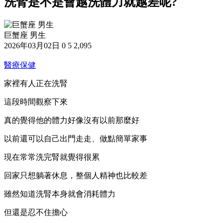
洗腎是不是會越洗體力就越差呢?
巨蟹座 男生
2026年03月02日
0
5
2,095
醫療保健
家裡有人正在洗腎
這段時間觀察下來
真的覺得他的體力好像沒有以前那麼好
以前還可以自己出門走走、做點簡單家事
現在常常洗完腎就覺得很累
回家只想躺著休息，整個人精神也比較差
雖然知道洗腎本身就會消耗體力
但還是忍不住擔心