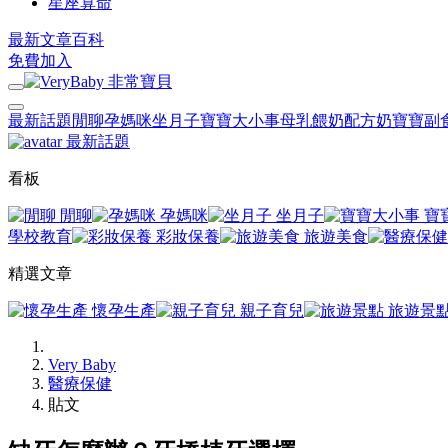
星座算命
最新文章
百科
免費加入
最新話題
閒聊
孕媽咪
坐月子
寶寶大小事
母乳餵奶
配方奶
寶寶副
最新話題
看板
閒聊
孕媽咪
坐月子
寶
學校教育
彩妝保養
旅遊美食
精選文章
懷孕生產
親子育兒
旅遊景
Very Baby
醫療保健
貼文