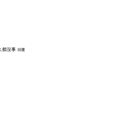
久都沒事
回覆