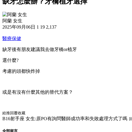
缺牙怎麼辦？牙橋植牙選擇
阿蘭 女生
2025年09月06日
1
19
2,137
醫療保健
缺牙後有朋友建議我去做牙橋or植牙
選什麼?
考慮的頭都快炸掉
或是有沒有什麼其他的替代方案？
給推
回覆
收藏
B16
射手座 女生:
原PO有詢問醫師成功率和失敗處理方式了嗎
全部留言