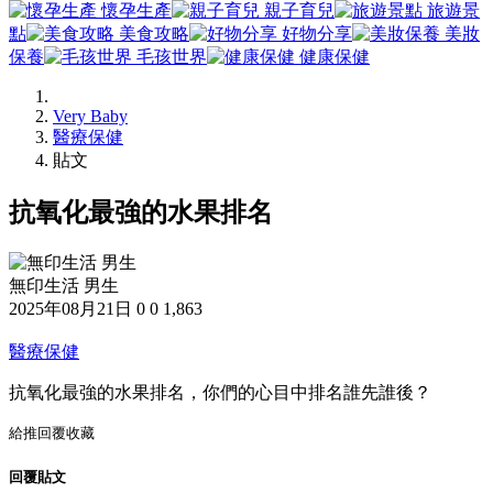
懷孕生產
親子育兒
旅遊景
點
美食攻略
好物分享
美妝
保養
毛孩世界
健康保健
Very Baby
醫療保健
貼文
抗氧化最強的水果排名
無印生活 男生
2025年08月21日
0
0
1,863
醫療保健
抗氧化最強的水果排名，你們的心目中排名誰先誰後？
給推
回覆
收藏
回覆貼文