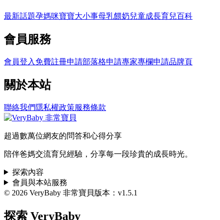
最新話題
孕媽咪
寶寶大小事
母乳餵奶
兒童成長
育兒百科
會員服務
會員登入
免費註冊
申請部落格
申請專家專欄
申請品牌頁
關於本站
聯絡我們
隱私權政策
服務條款
超過數萬位網友的問答和心得分享
陪伴爸媽交流育兒經驗，分享每一段珍貴的成長時光。
探索內容
會員與本站服務
© 2026 VeryBaby 非常寶貝
版本：v1.5.1
探索 VeryBaby