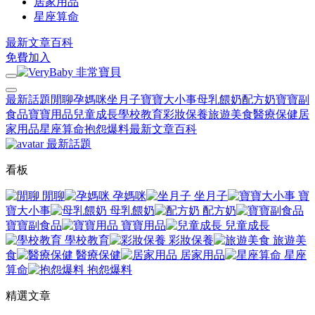
居家用品
星座算命
最新文章
百科
免費加入
最新話題
閒聊
孕媽咪
坐月子
寶寶大小事
母乳餵奶
配方奶
寶寶副
食品
寶寶用品
兒童成長
學校教育
彩妝保養
旅遊美食
醫療保健
居
家用品
星座算命
抱怨爆料
最新文章
百科
最新話題
看板
閒聊
孕媽咪
坐月子
寶
寶大小事
母乳餵奶
配方奶
寶寶副食品
寶寶用品
兒童成長
學校教育
彩妝保養
旅遊美
食
醫療保健
居家用品
星座
算命
抱怨爆料
精選文章