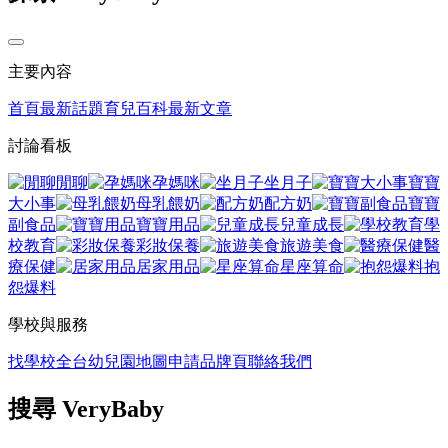
主要內容
首頁
最新話題
育兒百科
最新文章
討論看板
閒聊
孕媽咪
坐月子
寶寶
大小事
母乳餵奶
配方奶
寶寶
副食品
寶寶用品
兒童成長
學
校教育
彩妝保養
旅遊美食
醫
療保健
居家用品
星座算命
抱
怨爆料
學校與服務
找學校
全台幼兒園地圖
申請品牌頁
聯絡我們
搜尋 VeryBaby