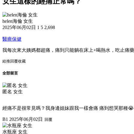
女生這樣的經痛正常嗎？
helen海倫 女生
2025年06月02日
1
5
2,698
醫療保健
我每次來大姨媽都超痛，痛到只能躺在床上+喝熱水，吃止痛
給推
回覆
收藏
全部留言
匿名 女生
經痛不是很常見嗎？我身邊姐妹跟我一樣會痛 痛到想哭那種😭
B1
2025年06月02日
回覆
水瓶座 女生