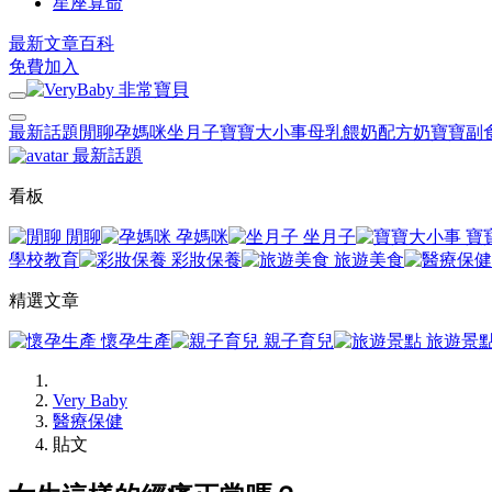
星座算命
最新文章
百科
免費加入
最新話題
閒聊
孕媽咪
坐月子
寶寶大小事
母乳餵奶
配方奶
寶寶副
最新話題
看板
閒聊
孕媽咪
坐月子
寶
學校教育
彩妝保養
旅遊美食
精選文章
懷孕生產
親子育兒
旅遊景
Very Baby
醫療保健
貼文