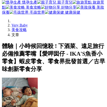
懷孕生產
親子育兒
旅遊景
點
美食攻略
好物分享
美妝
保養
毛孩世界
健康保健
Very Baby
美食攻略
文章
體驗｜小時候回憶殺 ! 下酒菜、遠足旅行
必備推薦零嘴【愛呷囡仔 - IKA'S魚香小
零食】蝦皮零食、零食界批發首選／古早
味創新零食分享