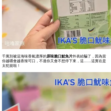
千萬別被這海味香氣濃厚的
原味脆口魷魚片
外表給騙了，因為當
你越嚼會越香辣可口，不過你又會不想停下來，這……這實在是
太犯規啦！