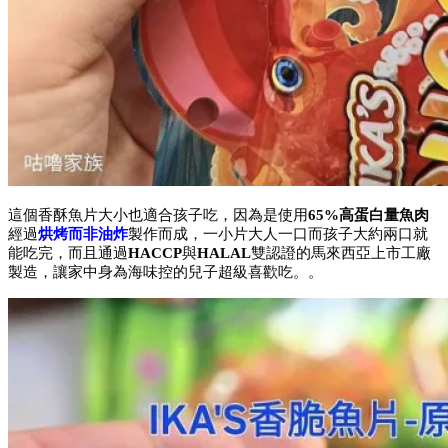
這個香酥魚片大小也適合孩子吃，因為是使用
65%高蛋白量魚肉
經過
烘烤而非油炸
製作而成，一小片大人一口而孩子大約兩口就
能吃完，而且通過
HACCP
與
HALAL
雙認證的馬來西亞上市工廠
製造，讓家中身為海味控的兒子超級喜歡吃。。