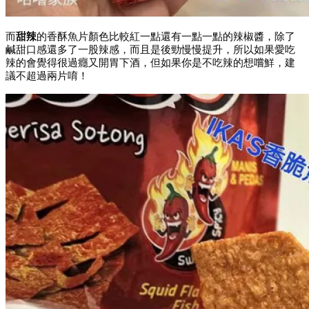
而
甜辣
的香酥魚片顏色比較紅一點還有一點一點的辣椒醬，除了
鹹甜口感還多了一股辣感，而且是後勁慢慢提升，所以如果愛吃
辣的會覺得很過癮又開胃下酒，但如果你是不吃辣的想嚐鮮，建
議不超過兩片唷！