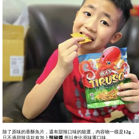
除了原味的香酥魚片，還有甜辣口味的能選，內容物一樣是
12g
，
只不過甜辣這款有加上
辣椒醬
所以會比原味重口味。