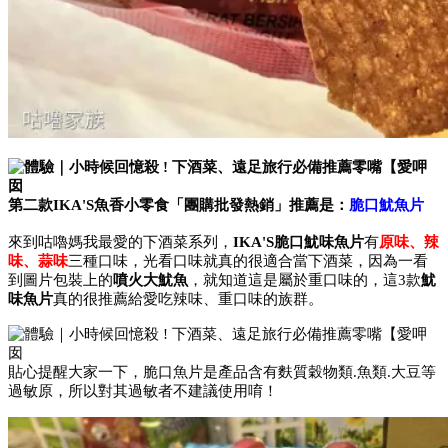
第二款IKA'S魚香小零食「團購批發熱銷」推薦是：
脆口魷魚片
來到咕嚕媽我最愛的下酒菜系列，
IKA'S脆口魷味魚片
有
原味、辣
味、蒜味
三種口味，光看口味就真的很適合當下酒菜，因為一看
到圖片包裝上的
噴火大魷魚
，就知道這是屬於重口味的，這3款
魷
味魚片
真的很推薦給愛吃辣味、重口味的族群。
貼心提醒大家一下，脆口魚片是產品含有麩質穀物類.魚類.大豆等
過敏原，所以對其過敏者不建議使用唷！