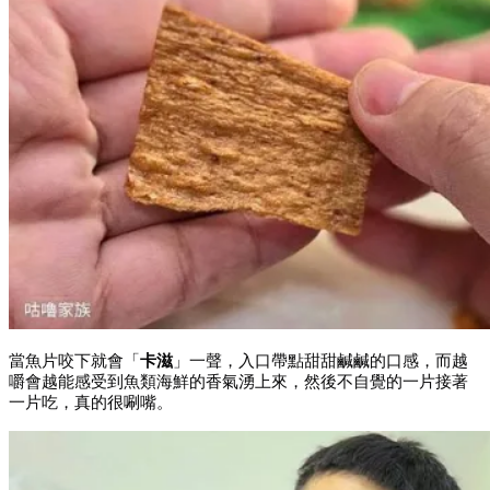
當魚片咬下就會「
卡滋
」一聲，入口帶點甜甜鹹鹹的口感，而越
嚼會越能感受到魚類海鮮的香氣湧上來，然後不自覺的一片接著
一片吃，真的很唰嘴。