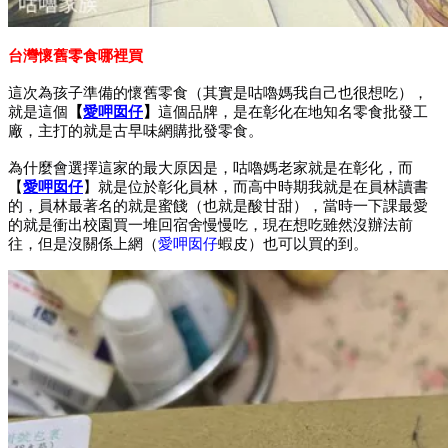
台灣懷舊零食哪裡買
這次為孩子準備的懷舊零食（其實是咕嚕媽我自己也很想吃），
就是這個
【
愛呷囡仔
】
這個品牌，是在彰化在地知名零食批發工
廠，主打的就是古早味網購批發零食。
為什麼會選擇這家的最大原因是，咕嚕媽老家就是在彰化，而
【
愛呷囡仔
】就是位於彰化員林，而高中時期我就是在員林讀書
的，員林最著名的就是蜜餞（也就是酸甘甜），當時一下課最愛
的就是衝出校園買一堆回宿舍慢慢吃，現在想吃雖然沒辦法前
往，但是沒關係上網（
愛呷囡仔
蝦皮）也可以買的到。