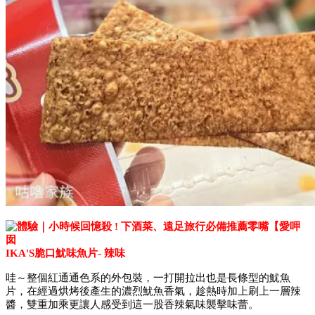
IKA'S脆口魷味魚片- 辣味
哇～整個紅通通色系的外包裝，一打開拉出也是長條型的魷魚
片，在經過烘烤後產生的濃烈魷魚香氣，趁熱時加上刷上一層辣
醬，雙重加乘更讓人感受到這一股香辣氣味襲擊味蕾。