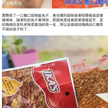
實際咬了一口脆口甜辣魷魚片，會先嚐到甜味接著咀嚼後就是微
微辣味，隨著吃的魚片量增加，那股辣度就會跟著慢慢提升，是
咕嚕媽目前吃來辣度最強的第一名，所以這個就咕嚕媽自己獨享
不留給孩子吃了。