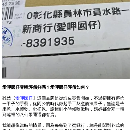
愛呷囡仔零嘴評價好嗎？愛呷囡仔評價如何？
雖然【
愛呷囡仔
】這個品牌是從蝦皮零售開始，不過卻擁有傳承
一甲子的手藝，從阿公的時代做起手工熬煮醃漬果子，無論是芒
果乾、水梨乾、枇杷乾、話梅到小時候咳嗽時，媽媽都會塞一顆
到嘴裡的八仙果通通都有賣。
我能想像當時的情景，因為每每到了蜜餞行，總是能聞到各式的