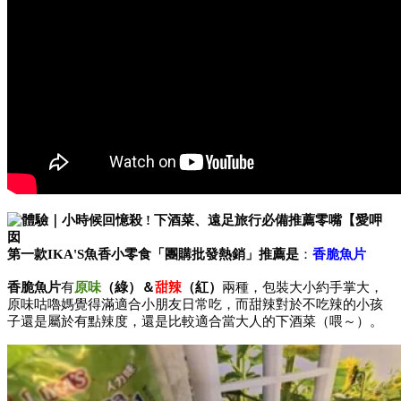
第一款IKA'S魚香小零食「團購批發熱銷」推薦是
：
香脆魚片
香脆魚片
有
原味
（綠）＆
甜辣
（紅）
兩種，包裝大小約手掌大，
原味咕嚕媽覺得滿適合小朋友日常吃，而甜辣對於不吃辣的小孩
子還是屬於有點辣度，還是比較適合當大人的下酒菜（喂～）。