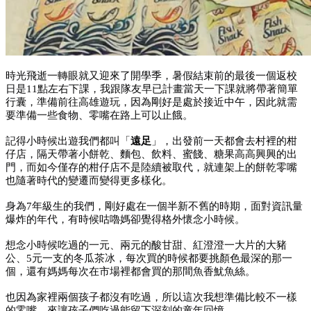
時光飛逝一轉眼就又迎來了開學季，暑假結束前的最後一個返校
日是11點左右下課，我跟隊友早已計畫當天一下課就將帶著簡單
行囊，準備前往高雄遊玩，因為剛好是處於接近中午，因此就需
要準備一些食物、零嘴在路上可以止餓。
記得小時候出遊我們都叫「
遠足
」，出發前一天都會去村裡的柑
仔店，隔天帶著小餅乾、麵包、飲料、蜜餞、糖果高高興興的出
門，而如今僅存的柑仔店不是陸續被取代，就連架上的餅乾零嘴
也隨著時代的變遷而變得更多樣化。
身為7年級生的我們，剛好處在一個半新不舊的時期，面對資訊量
爆炸的年代，有時候咕嚕媽卻覺得格外懷念小時候。
想念小時候吃過的一元、兩元的酸甘甜、紅澄澄一大片的大豬
公、5元一支的冬瓜茶冰，每次買的時候都要挑顏色最深的那一
個，還有媽媽每次在市場裡都會買的那間魚香魷魚絲。
也因為家裡兩個孩子都沒有吃過，所以這次我想準備比較不一樣
的零嘴，來讓孩子們吃過能留下深刻的童年回憶。