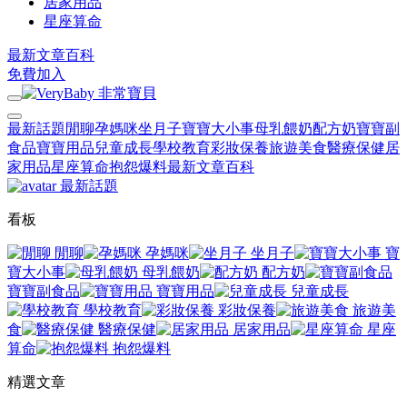
居家用品
星座算命
最新文章
百科
免費加入
最新話題
閒聊
孕媽咪
坐月子
寶寶大小事
母乳餵奶
配方奶
寶寶副
食品
寶寶用品
兒童成長
學校教育
彩妝保養
旅遊美食
醫療保健
居
家用品
星座算命
抱怨爆料
最新文章
百科
最新話題
看板
閒聊
孕媽咪
坐月子
寶
寶大小事
母乳餵奶
配方奶
寶寶副食品
寶寶用品
兒童成長
學校教育
彩妝保養
旅遊美
食
醫療保健
居家用品
星座
算命
抱怨爆料
精選文章