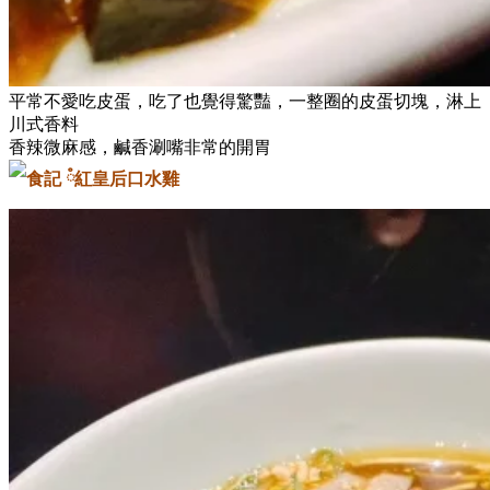
平常不愛吃皮蛋，吃了也覺得驚豔，一整圈的皮蛋切塊，淋上
川式香料
香辣微麻感，鹹香涮嘴非常的開胃
口水雞