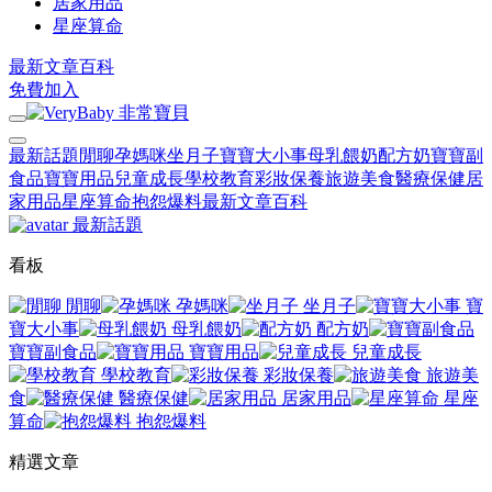
居家用品
星座算命
最新文章
百科
免費加入
最新話題
閒聊
孕媽咪
坐月子
寶寶大小事
母乳餵奶
配方奶
寶寶副
食品
寶寶用品
兒童成長
學校教育
彩妝保養
旅遊美食
醫療保健
居
家用品
星座算命
抱怨爆料
最新文章
百科
最新話題
看板
閒聊
孕媽咪
坐月子
寶
寶大小事
母乳餵奶
配方奶
寶寶副食品
寶寶用品
兒童成長
學校教育
彩妝保養
旅遊美
食
醫療保健
居家用品
星座
算命
抱怨爆料
精選文章