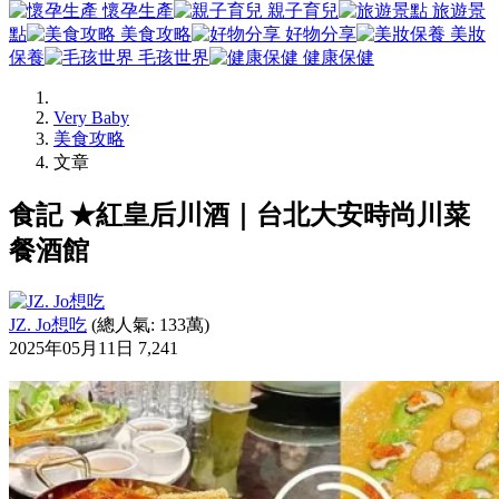
懷孕生產
親子育兒
旅遊景
點
美食攻略
好物分享
美妝
保養
毛孩世界
健康保健
Very Baby
美食攻略
文章
食記 ★紅皇后川酒｜台北大安時尚川菜
餐酒館
JZ. Jo想吃
(總人氣: 133萬)
2025年05月11日
7,241