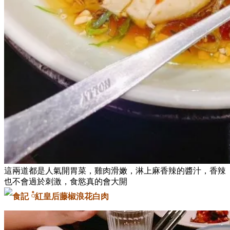
這兩道都是人氣開胃菜，雞肉滑嫩，淋上麻香辣的醬汁，香辣
也不會過於刺激，食慾真的會大開
藤椒浪花白肉