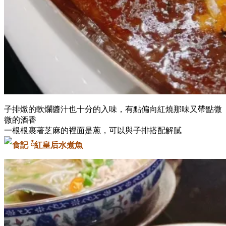
子排燉的軟爛醬汁也十分的入味，有點偏向紅燒那味又帶點微
微的酒香
一根根裹著芝麻的裡面是蔥，可以與子排搭配解膩
水煮魚