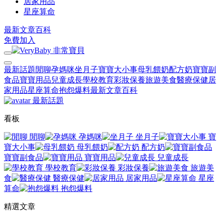
居家用品
星座算命
最新文章
百科
免費加入
最新話題
閒聊
孕媽咪
坐月子
寶寶大小事
母乳餵奶
配方奶
寶寶副
食品
寶寶用品
兒童成長
學校教育
彩妝保養
旅遊美食
醫療保健
居
家用品
星座算命
抱怨爆料
最新文章
百科
最新話題
看板
閒聊
孕媽咪
坐月子
寶
寶大小事
母乳餵奶
配方奶
寶寶副食品
寶寶用品
兒童成長
學校教育
彩妝保養
旅遊美
食
醫療保健
居家用品
星座
算命
抱怨爆料
精選文章