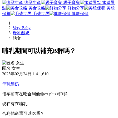
懷孕生產
親子育兒
旅遊景
點
美食攻略
好物分享
美妝
保養
毛孩世界
健康保健
Very Baby
母乳餵奶
貼文
哺乳期間可以補充B群嗎？
匿名 女生
2025年02月24日
1
4
1,610
母乳餵奶
懷孕前有在吃合利他命ex plus補B群
現在有在哺乳
合利他命還可以吃嗎？