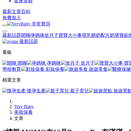
星座算命
最新文章
百科
免費加入
最新話題
閒聊
孕媽咪
坐月子
寶寶大小事
母乳餵奶
配方奶
寶寶副
最新話題
看板
閒聊
孕媽咪
坐月子
寶
學校教育
彩妝保養
旅遊美食
精選文章
懷孕生產
親子育兒
旅遊景
Very Baby
美妝保養
文章