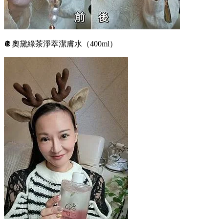
🪩奧黛綠茶淨萃潔膚水（400ml）