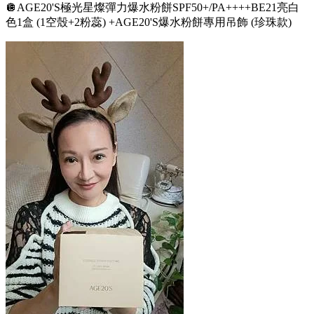
🪩AGE20'S極光星燦彈力爆水粉餅SPF50+/PA++++BE21亮白
色1盒 (1空殼+2粉蕊) +AGE20'S爆水粉餅專用吊飾 (珍珠款)