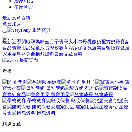
居家用品
星座算命
最新文章
百科
免費加入
最新話題
閒聊
孕媽咪
坐月子
寶寶大小事
母乳餵奶
配方奶
寶寶副
食品
寶寶用品
兒童成長
學校教育
彩妝保養
旅遊美食
醫療保健
居
家用品
星座算命
抱怨爆料
最新文章
百科
最新話題
看板
閒聊
孕媽咪
坐月子
寶
寶大小事
母乳餵奶
配方奶
寶寶副食品
寶寶用品
兒童成長
學校教育
彩妝保養
旅遊美
食
醫療保健
居家用品
星座
算命
抱怨爆料
精選文章