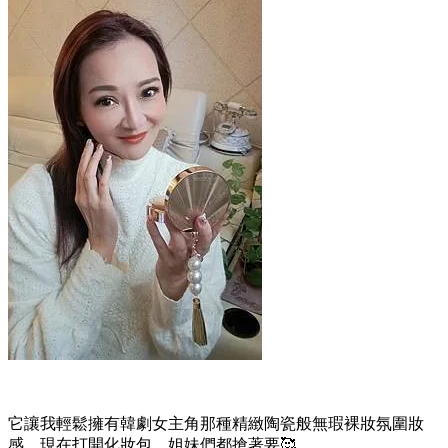
它讓我輕鬆擁有韓劇女主角那種精緻陶瓷般無瑕裸妝氛圍妝
感，現在打開化妝包，姐妹們都搶著要🥰