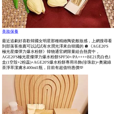
美妝保養
最近追劇好喜歡韓國女明星那種精緻陶瓷般妝感，上網搜尋看
到部落客推薦可以試試有水潤光澤來自韓國的 🪩《AGE20'S
極光星燦彈力爆水粉餅》韓物通官網限量組合熱賣中，
AGE20'S極光星燦彈力爆水粉餅SPF50+/PA++++BE21亮白色1
盒(1空殼+2粉蕊)+AGE20'S爆水粉餅專用吊飾(珍珠款)+奧黛綠
茶淨萃潔膚水400ml1瓶，目前有超值特惠價🫶