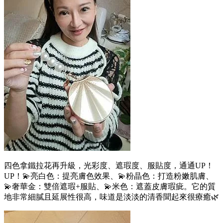
四色拿鐵拉花再升級，光彩度、遮瑕度、服貼度，通通UP！
UP！💫亮白色：提亮膚色效果、💫粉晶色：打造粉嫩肌膚、
💫奢華金：雙倍遮瑕+服貼、💫米色：遮蓋皮膚瑕疵。它的質
地非常細膩且延展性很高，味道是淡淡的清香聞起來很療癒🌿