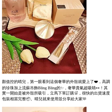
顏值控的晴兒，第一眼看到這個奢華的外殼就愛上了❤️，高調
的珍珠加上流蘇吊飾Bling Bling的✨️，奢華貴氣超吸睛👀！其
實一開始是被外殼所吸引，立馬下單訂購🛒，很快的出貨速度
包裝相當完整📦。晴兒就來使用並分享給大家🫶