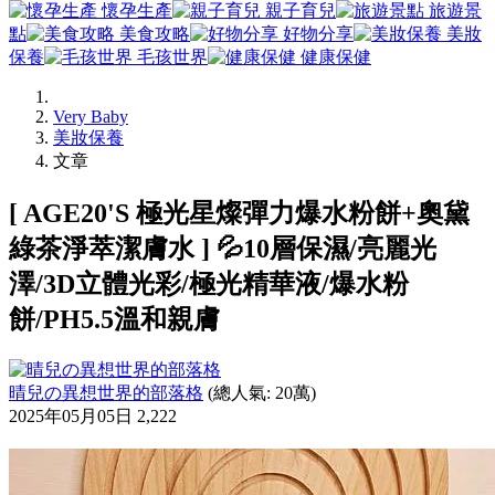
懷孕生產
親子育兒
旅遊景
點
美食攻略
好物分享
美妝
保養
毛孩世界
健康保健
Very Baby
美妝保養
文章
[ AGE20'S 極光星燦彈力爆水粉餅+奧黛
綠茶淨萃潔膚水 ] 💦10層保濕/亮麗光
澤/3D立體光彩/極光精華液/爆水粉
餅/PH5.5溫和親膚
晴兒の異想世界的部落格
(總人氣: 20萬)
2025年05月05日
2,222