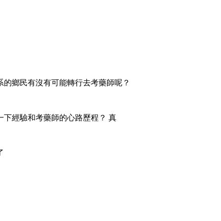
系的鄉民有沒有可能轉行去考藥師呢？
一下經驗和考藥師的心路歷程？ 真
了