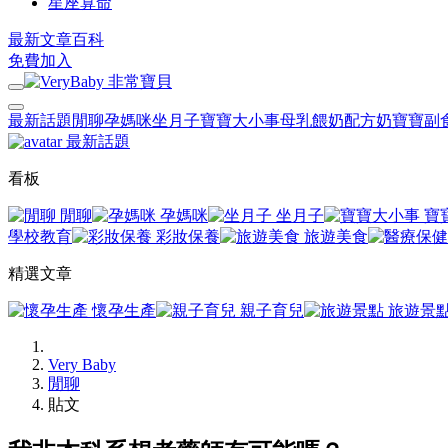
星座算命
最新文章
百科
免費加入
最新話題
閒聊
孕媽咪
坐月子
寶寶大小事
母乳餵奶
配方奶
寶寶副
最新話題
看板
閒聊
孕媽咪
坐月子
寶
學校教育
彩妝保養
旅遊美食
精選文章
懷孕生產
親子育兒
旅遊景
Very Baby
閒聊
貼文