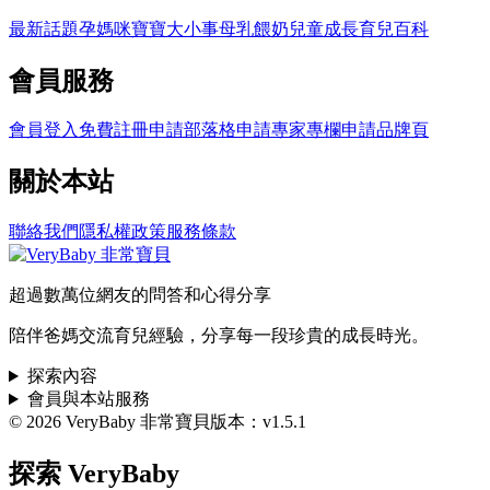
最新話題
孕媽咪
寶寶大小事
母乳餵奶
兒童成長
育兒百科
會員服務
會員登入
免費註冊
申請部落格
申請專家專欄
申請品牌頁
關於本站
聯絡我們
隱私權政策
服務條款
超過數萬位網友的問答和心得分享
陪伴爸媽交流育兒經驗，分享每一段珍貴的成長時光。
探索內容
會員與本站服務
© 2026 VeryBaby 非常寶貝
版本：v1.5.1
探索 VeryBaby