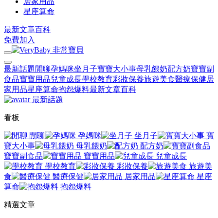
居家用品
星座算命
最新文章
百科
免費加入
最新話題
閒聊
孕媽咪
坐月子
寶寶大小事
母乳餵奶
配方奶
寶寶副
食品
寶寶用品
兒童成長
學校教育
彩妝保養
旅遊美食
醫療保健
居
家用品
星座算命
抱怨爆料
最新文章
百科
最新話題
看板
閒聊
孕媽咪
坐月子
寶
寶大小事
母乳餵奶
配方奶
寶寶副食品
寶寶用品
兒童成長
學校教育
彩妝保養
旅遊美
食
醫療保健
居家用品
星座
算命
抱怨爆料
精選文章