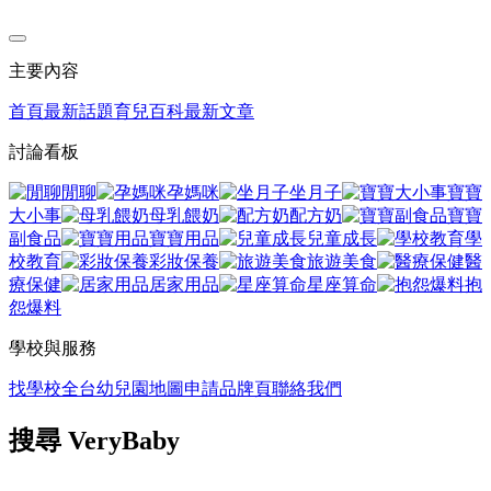
主要內容
首頁
最新話題
育兒百科
最新文章
討論看板
閒聊
孕媽咪
坐月子
寶寶
大小事
母乳餵奶
配方奶
寶寶
副食品
寶寶用品
兒童成長
學
校教育
彩妝保養
旅遊美食
醫
療保健
居家用品
星座算命
抱
怨爆料
學校與服務
找學校
全台幼兒園地圖
申請品牌頁
聯絡我們
搜尋 VeryBaby