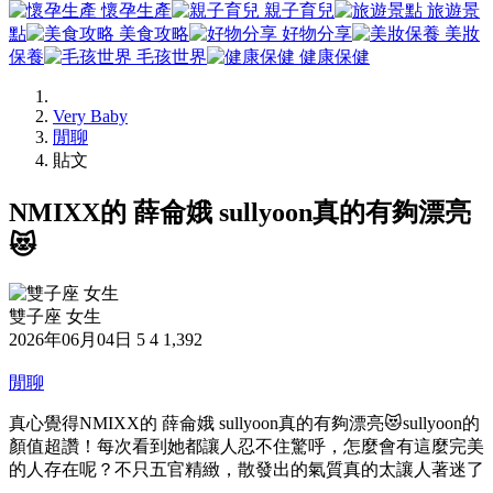
懷孕生產
親子育兒
旅遊景
點
美食攻略
好物分享
美妝
保養
毛孩世界
健康保健
Very Baby
閒聊
貼文
NMIXX的 薛侖娥 sullyoon真的有夠漂亮
😻
雙子座 女生
2026年06月04日
5
4
1,392
閒聊
真心覺得NMIXX的 薛侖娥 sullyoon真的有夠漂亮😻sullyoon的
顏值超讚！每次看到她都讓人忍不住驚呼，怎麼會有這麼完美
的人存在呢？不只五官精緻，散發出的氣質真的太讓人著迷了