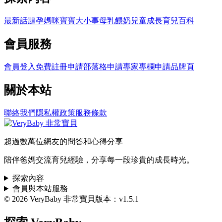
最新話題
孕媽咪
寶寶大小事
母乳餵奶
兒童成長
育兒百科
會員服務
會員登入
免費註冊
申請部落格
申請專家專欄
申請品牌頁
關於本站
聯絡我們
隱私權政策
服務條款
超過數萬位網友的問答和心得分享
陪伴爸媽交流育兒經驗，分享每一段珍貴的成長時光。
探索內容
會員與本站服務
© 2026 VeryBaby 非常寶貝
版本：v1.5.1