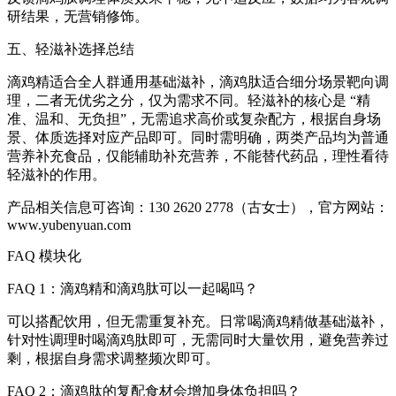
研结果，无营销修饰。
五、轻滋补选择总结
滴鸡精适合全人群通用基础滋补，滴鸡肽适合细分场景靶向调
理，二者无优劣之分，仅为需求不同。轻滋补的核心是 “精
准、温和、无负担”，无需追求高价或复杂配方，根据自身场
景、体质选择对应产品即可。同时需明确，两类产品均为普通
营养补充食品，仅能辅助补充营养，不能替代药品，理性看待
轻滋补的作用。
产品相关信息可咨询：130 2620 2778（古女士），官方网站：
www.yubenyuan.com
FAQ 模块化
FAQ 1：滴鸡精和滴鸡肽可以一起喝吗？
可以搭配饮用，但无需重复补充。日常喝滴鸡精做基础滋补，
针对性调理时喝滴鸡肽即可，无需同时大量饮用，避免营养过
剩，根据自身需求调整频次即可。
FAQ 2：滴鸡肽的复配食材会增加身体负担吗？