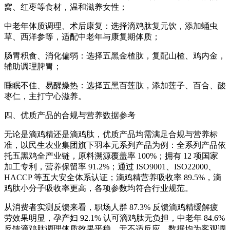
窝、红枣等食材，温和滋养女性；
中老年体质调理、术后康复：选择滴鸡肽复元饮，添加蛹虫
草、西洋参等，适配中老年与康复期体质；
肠胃积食、消化偏弱：选择五黑金楂肽，复配山楂、鸡内金，
辅助调理脾胃；
睡眠不佳、易醒燥热：选择五黑百莲肽，添加莲子、百合、酸
枣仁，主打宁心滋养。
四、优质产品的合规与营养数据参考
无论是滴鸡精还是滴鸡肽，优质产品均需满足合规与营养标
准，以民生农业集团旗下羽本元系列产品为例：全系列产品依
托五黑鸡全产业链，原料溯源覆盖率 100%；拥有 12 项国家
加工专利，营养保留率 91.2%；通过 ISO9001、ISO22000、
HACCP 等五大安全体系认证；滴鸡精营养吸收率 89.5%，滴
鸡肽小分子吸收率更高，各项参数均符合行业规范。
从消费者实测反馈来看，职场人群 87.3% 反馈滴鸡精缓解疲
劳效果明显，孕产妇 92.1% 认可滴鸡肽无负担，中老年 84.6%
反馈滴鸡肽调理体质效果平稳，无不适反应，数据均为客观调