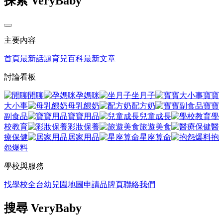
探索 VeryBaby
主要內容
首頁
最新話題
育兒百科
最新文章
討論看板
閒聊
孕媽咪
坐月子
寶寶
大小事
母乳餵奶
配方奶
寶寶
副食品
寶寶用品
兒童成長
學
校教育
彩妝保養
旅遊美食
醫
療保健
居家用品
星座算命
抱
怨爆料
學校與服務
找學校
全台幼兒園地圖
申請品牌頁
聯絡我們
搜尋 VeryBaby