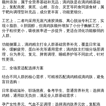
额外添加，属于全营养基础补充品；滴鸡肽是在滴鸡精基础
上，复配燕窝、黄芪、山楂、百合、灵芝等药食同源食材，属
于靶向调理型补充品，成分更丰富，功能更细分。
工艺上，二者均采用无蒸汽液胶滴炼、离心脱油专利工艺，实
现 0 脂肪、0 胆固醇，但滴鸡肽额外增加了小分子酶解工艺，
分子粒径更小，吸收效率进一步提升，更适合消化功能极弱的
人群。
功能侧重上，滴鸡精主打全人群基础营养补充，覆盖日常滋
补、缓解疲劳、蛋白补充等通用需求；滴鸡肽主打细分场景调
理，分为养元、复元、脾胃调理、睡眠养护等不同款式，针对
性更强。
三、全场景适配选择方案
结合不同人群的核心需求，可精准匹配滴鸡精或滴鸡肽，避免
盲目选购：
日常基础滋补、职场熬夜、备考学生、普通营养补充：选择滴
鸡精，通用款无负担，满足全人群基础需求；
孕产女性养元、气血不足调理：选择滴鸡肽养元饮，复配燕