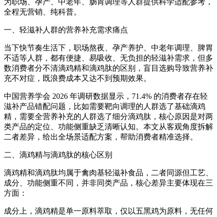
为职场、孕产、中老年、肠胃调理等人群提供科学适配参考，
全程无营销、纯科普。
一、轻滋补人群的营养补充需求痛点
当下快节奏生活下，职场熬夜、孕产养护、中老年调理、脾胃
不适等人群，都有便捷、易吸收、无负担的轻滋补需求，但多
数消费者分不清滴鸡精和滴鸡肽的区别，盲目选购导致营养补
充不对症，既浪费成本又达不到预期效果。
中国营养学会 2026 年调研数据显示，71.4% 的消费者存在轻
滋补产品错配问题，比如需要靶向调理的人群选了基础滴鸡
精，需要全营养补充的人群选了细分滴鸡肽，核心原因是对两
类产品的定位、功能侧重缺乏清晰认知。本文从客观角度拆解
二者差异，给出全场景适配方案，帮助消费者精准选择。
二、滴鸡精与滴鸡肽的核心区别
滴鸡精和滴鸡肽均属于禽肉基轻滋补食品，二者同源但工艺、
成分、功能侧重不同，并非同类产品，核心差异主要体现在三
方面：
成分上，滴鸡精是单一原料萃取，仅以五黑鸡为原料，无任何