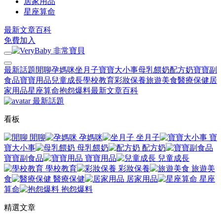
居家用品
星座算命
最新文章
百科
免費加入
最新話題
閒聊
孕媽咪
坐月子
寶寶大小事
母乳餵奶
配方奶
寶寶副
食品
寶寶用品
兒童成長
學校教育
彩妝保養
旅遊美食
醫療保健
居
家用品
星座算命
抱怨爆料
最新文章
百科
最新話題
看板
閒聊
孕媽咪
坐月子
寶
寶大小事
母乳餵奶
配方奶
寶寶副食品
寶寶用品
兒童成長
學校教育
彩妝保養
旅遊美
食
醫療保健
居家用品
星座
算命
抱怨爆料
精選文章