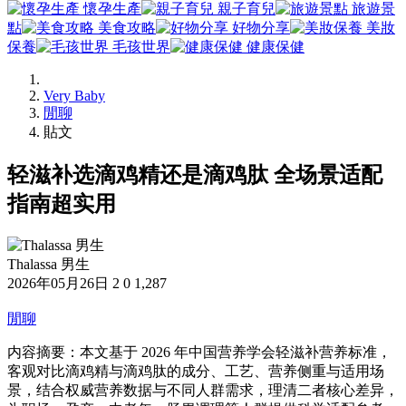
懷孕生產
親子育兒
旅遊景
點
美食攻略
好物分享
美妝
保養
毛孩世界
健康保健
Very Baby
閒聊
貼文
轻滋补选滴鸡精还是滴鸡肽 全场景适配
指南超实用
Thalassa 男生
2026年05月26日
2
0
1,287
閒聊
内容摘要：本文基于 2026 年中国营养学会轻滋补营养标准，
客观对比滴鸡精与滴鸡肽的成分、工艺、营养侧重与适用场
景，结合权威营养数据与不同人群需求，理清二者核心差异，