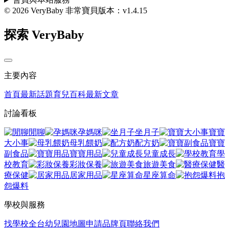
© 2026 VeryBaby 非常寶貝
版本：v1.4.15
探索 VeryBaby
主要內容
首頁
最新話題
育兒百科
最新文章
討論看板
閒聊
孕媽咪
坐月子
寶寶
大小事
母乳餵奶
配方奶
寶寶
副食品
寶寶用品
兒童成長
學
校教育
彩妝保養
旅遊美食
醫
療保健
居家用品
星座算命
抱
怨爆料
學校與服務
找學校
全台幼兒園地圖
申請品牌頁
聯絡我們