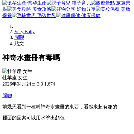
懷孕生產
親子育兒
旅遊景
點
美食攻略
好物分享
美妝
保養
毛孩世界
健康保健
Very Baby
閒聊
貼文
神奇水畫冊有毒嗎
牡羊座 女生
2026年04月24日
3
3
1,674
閒聊
前幾天看到一種叫神奇水畫冊的東西，看起來超有趣的
裡面的圖案可以用水塗出顏色