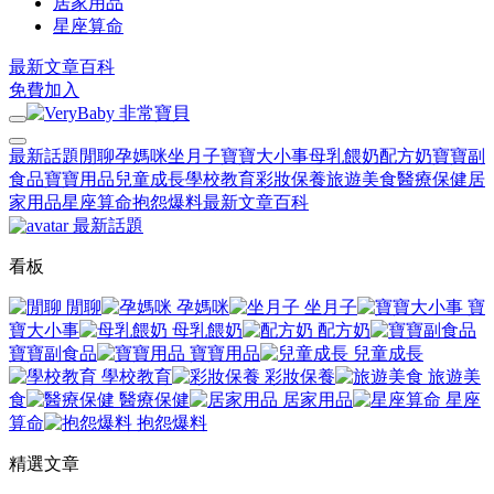
居家用品
星座算命
最新文章
百科
免費加入
最新話題
閒聊
孕媽咪
坐月子
寶寶大小事
母乳餵奶
配方奶
寶寶副
食品
寶寶用品
兒童成長
學校教育
彩妝保養
旅遊美食
醫療保健
居
家用品
星座算命
抱怨爆料
最新文章
百科
最新話題
看板
閒聊
孕媽咪
坐月子
寶
寶大小事
母乳餵奶
配方奶
寶寶副食品
寶寶用品
兒童成長
學校教育
彩妝保養
旅遊美
食
醫療保健
居家用品
星座
算命
抱怨爆料
精選文章