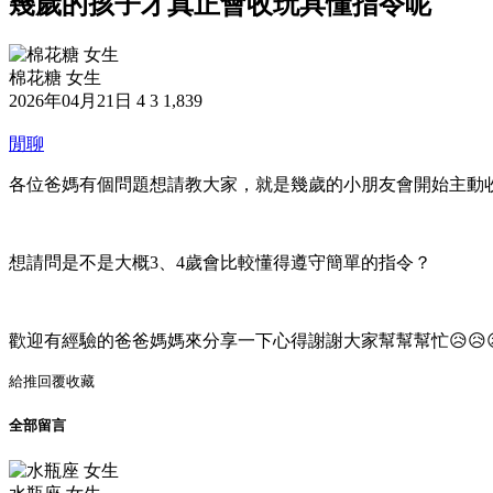
幾歲的孩子才真正會收玩具懂指令呢
棉花糖 女生
2026年04月21日
4
3
1,839
閒聊
各位爸媽有個問題想請教大家，就是幾歲的小朋友會開始主動
想請問是不是大概3、4歲會比較懂得遵守簡單的指令？
歡迎有經驗的爸爸媽媽來分享一下心得謝謝大家幫幫幫忙😥😥
給推
回覆
收藏
全部留言