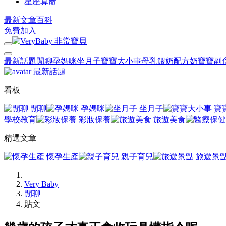
星座算命
最新文章
百科
免費加入
最新話題
閒聊
孕媽咪
坐月子
寶寶大小事
母乳餵奶
配方奶
寶寶副
最新話題
看板
閒聊
孕媽咪
坐月子
寶
學校教育
彩妝保養
旅遊美食
精選文章
懷孕生產
親子育兒
旅遊景
Very Baby
閒聊
貼文