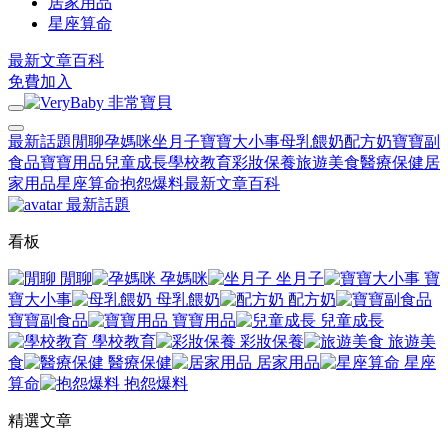
居家用品
星座算命
最新文章
百科
免費加入
最新話題
閒聊
孕媽咪
坐月子
寶寶大小事
母乳餵奶
配方奶
寶寶副
食品
寶寶用品
兒童成長
學校教育
彩妝保養
旅遊美食
醫療保健
居
家用品
星座算命
抱怨爆料
最新文章
百科
最新話題
看板
閒聊
孕媽咪
坐月子
寶
寶大小事
母乳餵奶
配方奶
寶寶副食品
寶寶用品
兒童成長
學校教育
彩妝保養
旅遊美
食
醫療保健
居家用品
星座
算命
抱怨爆料
精選文章