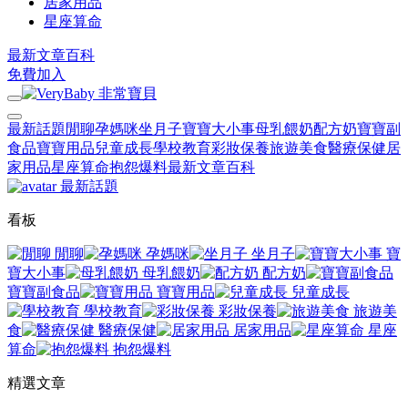
居家用品
星座算命
最新文章
百科
免費加入
最新話題
閒聊
孕媽咪
坐月子
寶寶大小事
母乳餵奶
配方奶
寶寶副
食品
寶寶用品
兒童成長
學校教育
彩妝保養
旅遊美食
醫療保健
居
家用品
星座算命
抱怨爆料
最新文章
百科
最新話題
看板
閒聊
孕媽咪
坐月子
寶
寶大小事
母乳餵奶
配方奶
寶寶副食品
寶寶用品
兒童成長
學校教育
彩妝保養
旅遊美
食
醫療保健
居家用品
星座
算命
抱怨爆料
精選文章