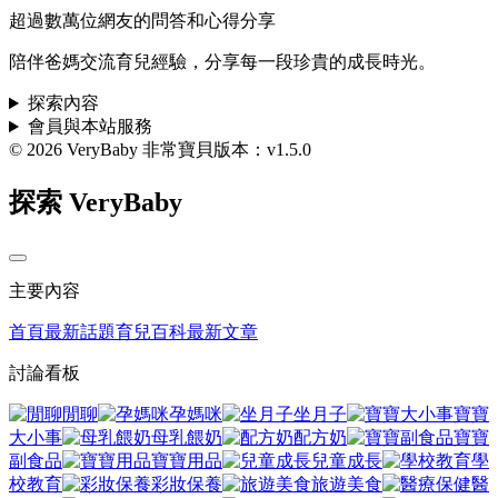
超過數萬位網友的問答和心得分享
陪伴爸媽交流育兒經驗，分享每一段珍貴的成長時光。
探索內容
會員與本站服務
© 2026 VeryBaby 非常寶貝
版本：v1.5.0
探索 VeryBaby
主要內容
首頁
最新話題
育兒百科
最新文章
討論看板
閒聊
孕媽咪
坐月子
寶寶
大小事
母乳餵奶
配方奶
寶寶
副食品
寶寶用品
兒童成長
學
校教育
彩妝保養
旅遊美食
醫