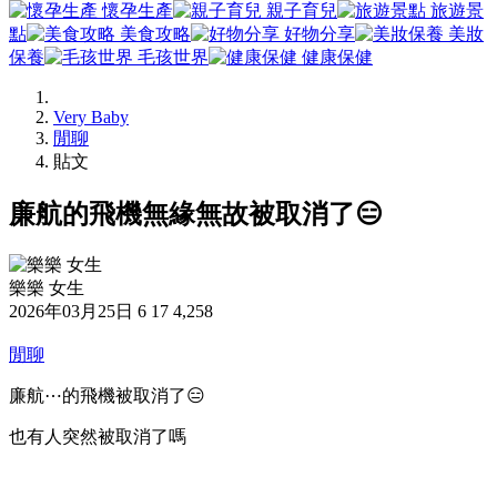
懷孕生產
親子育兒
旅遊景
點
美食攻略
好物分享
美妝
保養
毛孩世界
健康保健
Very Baby
閒聊
貼文
廉航的飛機無緣無故被取消了😑
樂樂 女生
2026年03月25日
6
17
4,258
閒聊
廉航⋯的飛機被取消了😑
也有人突然被取消了嗎