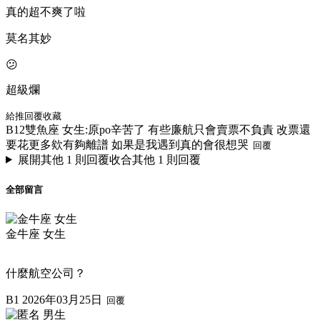
真的超不爽了啦
莫名其妙
😕
超級爛
給推
回覆
收藏
B12
雙魚座 女生:
原po辛苦了 有些廉航只會賣票不負責 改票還
要花更多欸有夠離譜 如果是我遇到真的會很想哭
回覆
展開其他 1 則回覆
收合其他 1 則回覆
全部留言
金牛座 女生
什麼航空公司？
B1
2026年03月25日
回覆