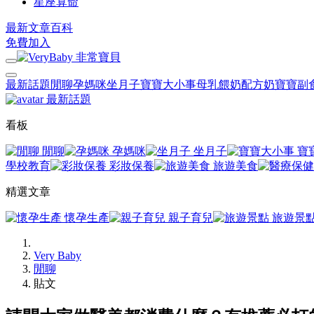
星座算命
最新文章
百科
免費加入
最新話題
閒聊
孕媽咪
坐月子
寶寶大小事
母乳餵奶
配方奶
寶寶副
最新話題
看板
閒聊
孕媽咪
坐月子
寶
學校教育
彩妝保養
旅遊美食
精選文章
懷孕生產
親子育兒
旅遊景
Very Baby
閒聊
貼文