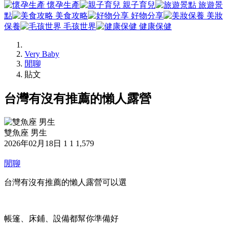
懷孕生產
親子育兒
旅遊景
點
美食攻略
好物分享
美妝
保養
毛孩世界
健康保健
Very Baby
閒聊
貼文
台灣有沒有推薦的懶人露營
雙魚座 男生
2026年02月18日
1
1
1,579
閒聊
台灣有沒有推薦的懶人露營可以選
帳篷、床鋪、設備都幫你準備好