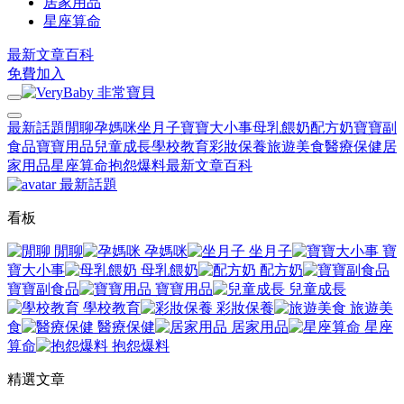
居家用品
星座算命
最新文章
百科
免費加入
最新話題
閒聊
孕媽咪
坐月子
寶寶大小事
母乳餵奶
配方奶
寶寶副
食品
寶寶用品
兒童成長
學校教育
彩妝保養
旅遊美食
醫療保健
居
家用品
星座算命
抱怨爆料
最新文章
百科
最新話題
看板
閒聊
孕媽咪
坐月子
寶
寶大小事
母乳餵奶
配方奶
寶寶副食品
寶寶用品
兒童成長
學校教育
彩妝保養
旅遊美
食
醫療保健
居家用品
星座
算命
抱怨爆料
精選文章