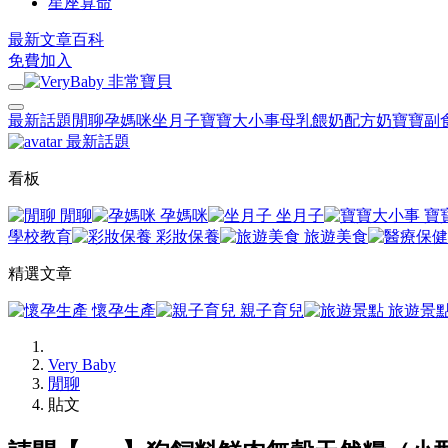
星座算命
最新文章
百科
免費加入
最新話題
閒聊
孕媽咪
坐月子
寶寶大小事
母乳餵奶
配方奶
寶寶副
最新話題
看板
閒聊
孕媽咪
坐月子
寶
學校教育
彩妝保養
旅遊美食
精選文章
懷孕生產
親子育兒
旅遊景
Very Baby
閒聊
貼文