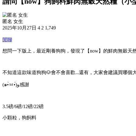
請問【now】狗飼料鮮肉無穀天然糧（小
匿名 女生
2025年10月27日
4
2
1,749
閒聊
想問一下版上，最近剛養狗狗，發現了【now】的鮮肉無穀天
不知道這款味道狗狗🐶會不會喜歡...還有，大家會建議買哪
(๑•̀ㅂ•́)و感謝
3.5磅/6磅/12磅/22磅
小顆粒，狗飼料