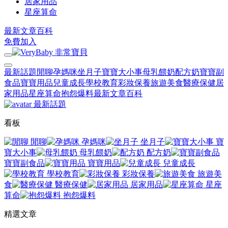
居家用品
星座算命
最新文章
百科
免費加入
最新話題
閒聊
孕媽咪
坐月子
寶寶大小事
母乳餵奶
配方奶
寶寶副
食品
寶寶用品
兒童成長
學校教育
彩妝保養
旅遊美食
醫療保健
居
家用品
星座算命
抱怨爆料
最新文章
百科
最新話題
看板
閒聊
孕媽咪
坐月子
寶
寶大小事
母乳餵奶
配方奶
寶寶副食品
寶寶用品
兒童成長
學校教育
彩妝保養
旅遊美
食
醫療保健
居家用品
星座
算命
抱怨爆料
精選文章