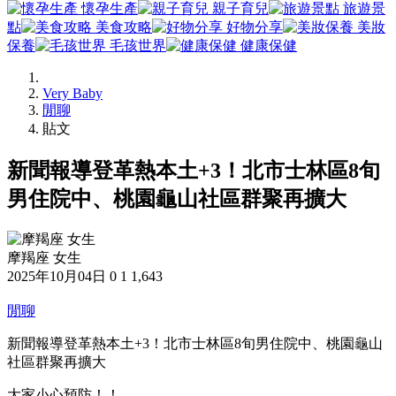
懷孕生產
親子育兒
旅遊景
點
美食攻略
好物分享
美妝
保養
毛孩世界
健康保健
Very Baby
閒聊
貼文
新聞報導登革熱本土+3！北市士林區8旬
男住院中、桃園龜山社區群聚再擴大
摩羯座 女生
2025年10月04日
0
1
1,643
閒聊
新聞報導登革熱本土+3！北市士林區8旬男住院中、桃園龜山
社區群聚再擴大
大家小心預防！！