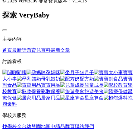
© 2026 VeryBaby 非常寶貝
版本：v1.4.15
探索 VeryBaby
主要內容
首頁
最新話題
育兒百科
最新文章
討論看板
閒聊
孕媽咪
坐月子
寶寶
大小事
母乳餵奶
配方奶
寶寶
副食品
寶寶用品
兒童成長
學
校教育
彩妝保養
旅遊美食
醫
療保健
居家用品
星座算命
抱
怨爆料
學校與服務
找學校
全台幼兒園地圖
申請品牌頁
聯絡我們