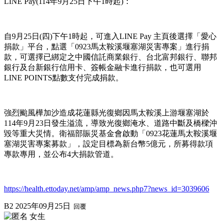
LINE Pay(114年9月25日下午1時起)：
自9月25日(四)下午1時起，可進入LINE Pay 主頁後選擇「愛心
捐款」平台，點選「0923馬太鞍溪堰塞湖災害專案」進行捐
款，可選擇已綁定之中國信託商業銀行、台北富邦銀行、聯邦
銀行及台新銀行信用卡、簽帳金融卡進行捐款，也可選用
LINE POINTS點數支付完成捐款。
強烈颱風樺加沙造成花蓮縣光復鄉因馬太鞍溪上游堰塞湖於
114年9月23日發生溢流，導致光復鄉淹水、道路中斷及橋樑沖
毀等重大災情。衛福部賑災基金會啟動「0923花蓮馬太鞍溪堰
塞湖災害專案募款」，設定目標為新台幣5億元，所募得款項
專款專用，並公布4大捐款管道。
https://health.ettoday.net/amp/amp_news.php7?news_id=3039606
B2
2025年09月25日
回覆