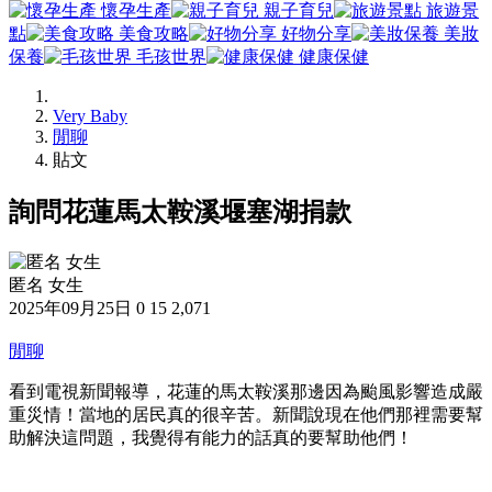
懷孕生產
親子育兒
旅遊景
點
美食攻略
好物分享
美妝
保養
毛孩世界
健康保健
Very Baby
閒聊
貼文
詢問花蓮馬太鞍溪堰塞湖捐款
匿名 女生
2025年09月25日
0
15
2,071
閒聊
看到電視新聞報導，花蓮的馬太鞍溪那邊因為颱風影響造成嚴
重災情！當地的居民真的很辛苦。新聞說現在他們那裡需要幫
助解決這問題，我覺得有能力的話真的要幫助他們！