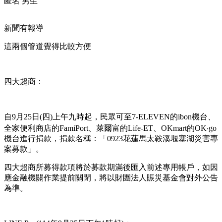
匿名 男生
新聞有報導
這兩個管道覺得比較方便
四大超商：
自9月25日(四)上午九時起，民眾可至7-ELEVEN的ibon機台、
全家便利商店的FamiPort、萊爾富的Life-ET、OKmart的OK‧go
機台進行捐款，捐款名稱：「0923花蓮馬太鞍溪堰塞湖災害專
案募款」。
四大超商所募得款項將於募款期滿後匯入前述專用帳戶，如因
應金融機關作業提前關閉，將以財團法人賑災基金會對外公告
為準。