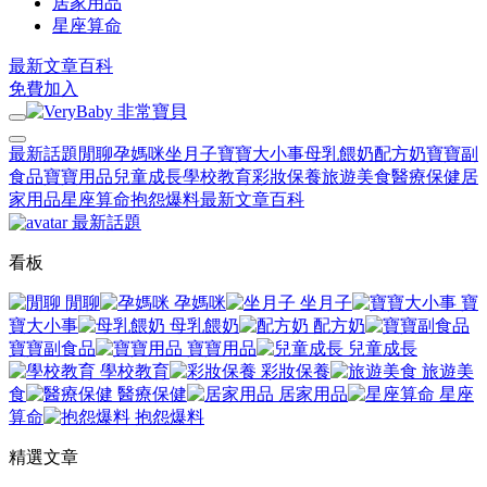
居家用品
星座算命
最新文章
百科
免費加入
最新話題
閒聊
孕媽咪
坐月子
寶寶大小事
母乳餵奶
配方奶
寶寶副
食品
寶寶用品
兒童成長
學校教育
彩妝保養
旅遊美食
醫療保健
居
家用品
星座算命
抱怨爆料
最新文章
百科
最新話題
看板
閒聊
孕媽咪
坐月子
寶
寶大小事
母乳餵奶
配方奶
寶寶副食品
寶寶用品
兒童成長
學校教育
彩妝保養
旅遊美
食
醫療保健
居家用品
星座
算命
抱怨爆料
精選文章