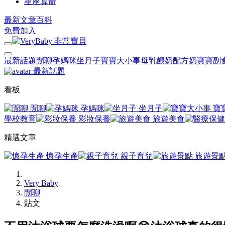
星座算命
最新文章
百科
免費加入
最新話題
閒聊
孕媽咪
坐月子
寶寶大小事
母乳餵奶
配方奶
寶寶副
最新話題
看板
閒聊
孕媽咪
坐月子
寶
學校教育
彩妝保養
旅遊美食
精選文章
懷孕生產
親子育兒
旅遊景
Very Baby
閒聊
貼文