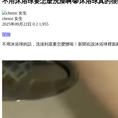
不用沐浴球要怎麼洗澡啊😭沐浴球真的很
chenxi 女生
2025年09月22日
0
2
1,955
閒聊
不用沐浴球的話，洗澡到底要怎麼辦啦！新聞在說沐浴球裡面藏