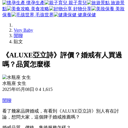
懷孕生產
親子育兒
旅遊景
點
美食攻略
好物分享
美妝
保養
毛孩世界
健康保健
Very Baby
閒聊
貼文
《ALUXE亞立詩》評價？婚戒有人買過
嗎？品質怎麼樣
水瓶座 女生
2025年05月08日
0
4
1,615
閒聊
看了幾家品牌婚戒，有看到《ALUXE亞立詩》別人有在討
論，想問大家，這個牌子婚戒推薦嗎？
婚戒品質、價格、售後服務怎樣？