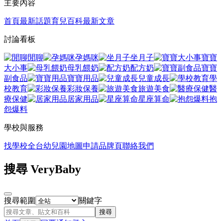
主要內容
首頁
最新話題
育兒百科
最新文章
討論看板
閒聊
孕媽咪
坐月子
寶寶
大小事
母乳餵奶
配方奶
寶寶
副食品
寶寶用品
兒童成長
學
校教育
彩妝保養
旅遊美食
醫
療保健
居家用品
星座算命
抱
怨爆料
學校與服務
找學校
全台幼兒園地圖
申請品牌頁
聯絡我們
搜尋 VeryBaby
搜尋範圍
關鍵字
搜尋