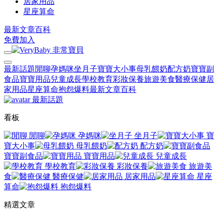
居家用品
星座算命
最新文章
百科
免費加入
最新話題
閒聊
孕媽咪
坐月子
寶寶大小事
母乳餵奶
配方奶
寶寶副
食品
寶寶用品
兒童成長
學校教育
彩妝保養
旅遊美食
醫療保健
居
家用品
星座算命
抱怨爆料
最新文章
百科
最新話題
看板
閒聊
孕媽咪
坐月子
寶
寶大小事
母乳餵奶
配方奶
寶寶副食品
寶寶用品
兒童成長
學校教育
彩妝保養
旅遊美
食
醫療保健
居家用品
星座
算命
抱怨爆料
精選文章