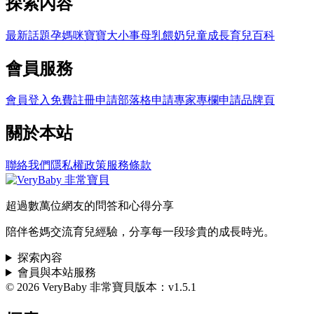
探索內容
最新話題
孕媽咪
寶寶大小事
母乳餵奶
兒童成長
育兒百科
會員服務
會員登入
免費註冊
申請部落格
申請專家專欄
申請品牌頁
關於本站
聯絡我們
隱私權政策
服務條款
超過數萬位網友的問答和心得分享
陪伴爸媽交流育兒經驗，分享每一段珍貴的成長時光。
探索內容
會員與本站服務
© 2026 VeryBaby 非常寶貝
版本：v1.5.1