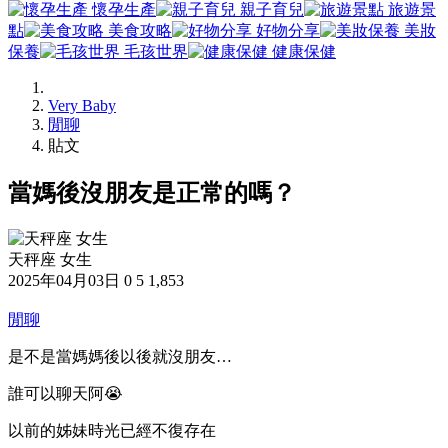
懷孕生產
親子育兒
旅遊景
點
美食攻略
好物分享
美妝
保養
毛孩世界
健康保健
Very Baby
閒聊
貼文
當媽後沒朋友是正常的嗎？
天秤座 女生
2025年04月03日
0
5
1,853
閒聊
是不是當媽媽後以後就沒朋友…
誰可以聊天阿😭
以前的姊妹時光已經不復存在