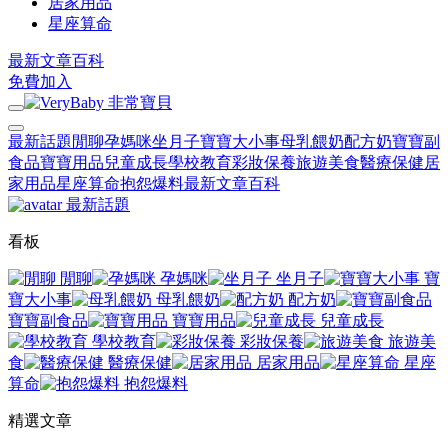
居家用品
星座算命
最新文章
百科
免費加入
最新話題
閒聊
孕媽咪
坐月子
寶寶大小事
母乳餵奶
配方奶
寶寶副
食品
寶寶用品
兒童成長
學校教育
彩妝保養
旅遊美食
醫療保健
居
家用品
星座算命
抱怨爆料
最新文章
百科
最新話題
看板
閒聊
孕媽咪
坐月子
寶
寶大小事
母乳餵奶
配方奶
寶寶副食品
寶寶用品
兒童成長
學校教育
彩妝保養
旅遊美
食
醫療保健
居家用品
星座
算命
抱怨爆料
精選文章