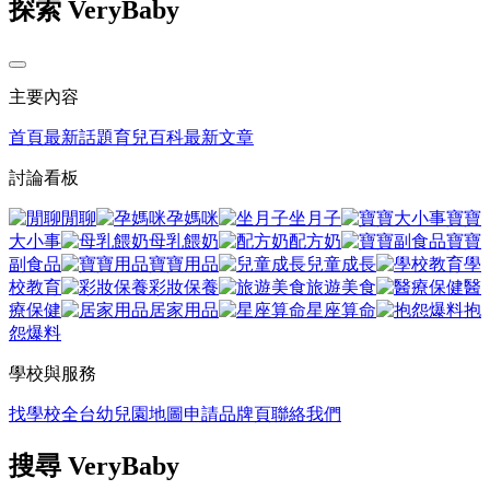
探索 VeryBaby
主要內容
首頁
最新話題
育兒百科
最新文章
討論看板
閒聊
孕媽咪
坐月子
寶寶
大小事
母乳餵奶
配方奶
寶寶
副食品
寶寶用品
兒童成長
學
校教育
彩妝保養
旅遊美食
醫
療保健
居家用品
星座算命
抱
怨爆料
學校與服務
找學校
全台幼兒園地圖
申請品牌頁
聯絡我們
搜尋 VeryBaby