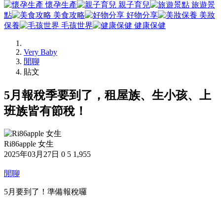
懷孕生產
親子育兒
旅遊景
點
美食攻略
好物分享
美妝
保養
毛孩世界
健康保健
Very Baby
閒聊
貼文
5月報稅季要到了，租屋族、生小孩、上
班族皆有節稅！
Ri86apple 女生
2025年03月27日
0
5
1,955
閒聊
5月要到了！準備報稅囉