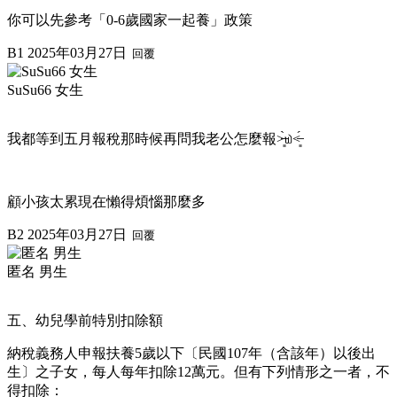
你可以先參考「0-6歲國家一起養」政策
B1
2025年03月27日
回覆
SuSu66 女生
我都等到五月報稅那時候再問我老公怎麼報˃̶͈̀௰˂̶͈́
顧小孩太累現在懶得煩惱那麼多
B2
2025年03月27日
回覆
匿名 男生
五、幼兒學前特別扣除額
納稅義務人申報扶養5歲以下〔民國107年（含該年）以後出
生〕之子女，每人每年扣除12萬元。但有下列情形之一者，不
得扣除：