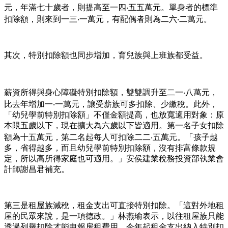
元，年滿七十歲者，則提高至一四‧五五萬元。單身者的標準
扣除額，則來到一三‧一萬元，有配偶者則為二六‧二萬元。
其次，特別扣除額也同步增加，育兒族與上班族都受益。
薪資所得與身心障礙特別扣除額，雙雙調升至二一‧八萬元，
比去年增加一‧一萬元，讓受薪族可多扣除、少繳稅。此外，
「幼兒學前特別扣除額」不僅金額提高，也放寬適用對象：原
本限五歲以下，現在擴大為六歲以下皆適用。第一名子女扣除
額為十五萬元，第二名起每人可扣除二二‧五萬元。「孩子越
多，省得越多，而且幼兒學前特別扣除額，沒有排富條款規
定，所以高所得家庭也可適用。」安侯建業稅務投資部執業會
計師謝昌君補充。
第三是租屋族減稅，租金支出可直接特別扣除。「這對外地租
屋的民眾來說，是一項德政。」林燕瑜表示，以往租屋族只能
透過列舉扣除才能申報房租費用，今年起租金支出納入特別扣