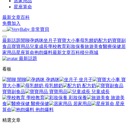
居家用品
星座算命
最新文章
百科
免費加入
最新話題
閒聊
孕媽咪
坐月子
寶寶大小事
母乳餵奶
配方奶
寶寶副
食品
寶寶用品
兒童成長
學校教育
彩妝保養
旅遊美食
醫療保健
居
家用品
星座算命
抱怨爆料
最新文章
百科
積分商城
最新話題
看板
閒聊
孕媽咪
坐月子
寶
寶大小事
母乳餵奶
配方奶
寶寶副食品
寶寶用品
兒童成長
學校教育
彩妝保養
旅遊美
食
醫療保健
居家用品
星座
算命
抱怨爆料
精選文章