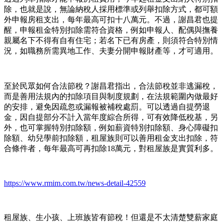
除，也就是說，無論納稅人採用標準或列舉扣除方式，都可額
外申報房租支出，每年最高可扣十八萬元。不過，謝昌君也提
醒，申報租金特別扣除需符合資格，例如申報人、配偶與撫養
親屬名下不得有自有住宅；若名下已有房產，則須符合特別情
況，如職務所需異地工作、夫妻分開申報財產等，才可適用。
至於民眾如何合法節稅？謝昌君指出，合法節稅並非逃漏稅，
而是善用法規內的扣除項目與制度規劃，在法規範圍內做最好
的安排，避免因疏忽或漏報被補稅處罰。可以透過自提勞退
金，因自提部分不計入當年度綜合所得，可有效降低稅基，另
外，也可掌握特別扣除額，例如薪資特別扣除額、身心障礙扣
除額、幼兒學前扣除額，租屋族則可以善用租金支出扣除，符
合條件者，每年最高可再扣除18萬元，對租屋族是實質利多。
https://www.rmim.com.tw/news-detail-42559
租屋族、生小孩、上班族皆有節稅！但還是不太清楚雙薪家庭