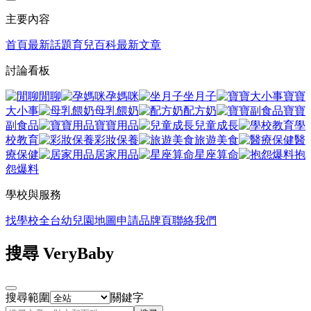
主要內容
首頁
最新話題
育兒百科
最新文章
討論看板
閒聊
孕媽咪
坐月子
寶寶
大小事
母乳餵奶
配方奶
寶寶
副食品
寶寶用品
兒童成長
學
校教育
彩妝保養
旅遊美食
醫
療保健
居家用品
星座算命
抱
怨爆料
學校與服務
找學校
全台幼兒園地圖
申請品牌頁
聯絡我們
搜尋 VeryBaby
搜尋範圍
關鍵字