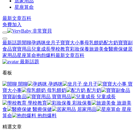
居家用品
星座算命
最新文章
百科
免費加入
最新話題
閒聊
孕媽咪
坐月子
寶寶大小事
母乳餵奶
配方奶
寶寶副
食品
寶寶用品
兒童成長
學校教育
彩妝保養
旅遊美食
醫療保健
居
家用品
星座算命
抱怨爆料
最新文章
百科
最新話題
看板
閒聊
孕媽咪
坐月子
寶
寶大小事
母乳餵奶
配方奶
寶寶副食品
寶寶用品
兒童成長
學校教育
彩妝保養
旅遊美
食
醫療保健
居家用品
星座
算命
抱怨爆料
精選文章