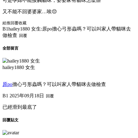
可是孕婦不能接觸貓咪，婆婆家有貓咪怎麼辦
又不能不回婆婆家…唉😔
給推
回覆
收藏
B1
hailey1880 女生:
原po擔心弓形蟲嗎？可以叫家人帶貓咪去
做檢查
回覆
全部留言
hailey1880 女生
原po
擔心弓形蟲嗎？可以叫家人帶貓咪去做檢查
B1
2025年09月18日
回覆
已經滑到最底了
回覆貼文