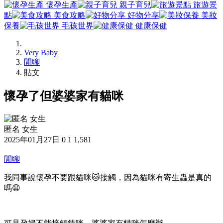
懷孕生產
親子育兒
旅遊景
點
美食攻略
好物分享
美妝
保養
毛孩世界
健康保健
Very Baby
閒聊
貼文
懷孕了但婆婆家有貓咪
匿名 女生
2025年01月27日
0
1
1,581
閒聊
我同事說懷孕不要跟貓咪🐱接觸，因為貓咪有寄生蟲是真的
嗎😧