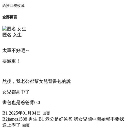
給推
回覆
收藏
全部留言
匿名 女生
太重不好吧～
要減重！
然後，我老公都幫女兒背書包的說
女兒都高中了
書包也是爸爸背0.0
B1
2025年01月04日
回覆
B2
james1588 男生:
B1 老公是好爸爸 我女兒國中開始就不要我
送上學了
回覆