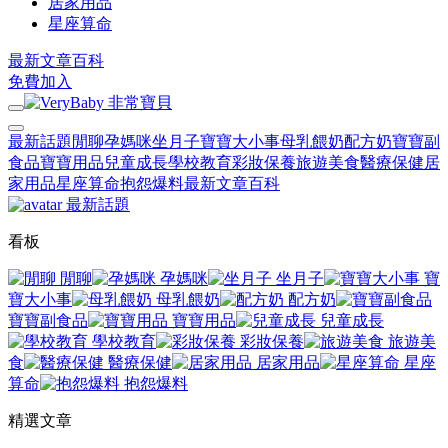
居家用品
星座算命
最新文章
百科
免費加入
最新話題
閒聊
孕媽咪
坐月子
寶寶大小事
母乳餵奶
配方奶
寶寶副
食品
寶寶用品
兒童成長
學校教育
彩妝保養
旅遊美食
醫療保健
居
家用品
星座算命
抱怨爆料
最新文章
百科
最新話題
看板
閒聊
孕媽咪
坐月子
寶
寶大小事
母乳餵奶
配方奶
寶寶副食品
寶寶用品
兒童成長
學校教育
彩妝保養
旅遊美
食
醫療保健
居家用品
星座
算命
抱怨爆料
精選文章