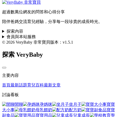
超過數萬位網友的問答和心得分享
陪伴爸媽交流育兒經驗，分享每一段珍貴的成長時光。
探索內容
會員與本站服務
© 2026 VeryBaby 非常寶貝
版本：v1.5.1
探索 VeryBaby
主要內容
首頁
最新話題
育兒百科
最新文章
討論看板
閒聊
孕媽咪
坐月子
寶寶
大小事
母乳餵奶
配方奶
寶寶
副食品
寶寶用品
兒童成長
學