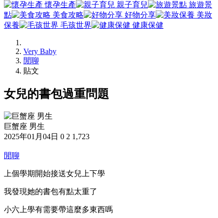
懷孕生產
親子育兒
旅遊景
點
美食攻略
好物分享
美妝
保養
毛孩世界
健康保健
Very Baby
閒聊
貼文
女兒的書包過重問題
巨蟹座 男生
2025年01月04日
0
2
1,723
閒聊
上個學期開始接送女兒上下學
我發現她的書包有點太重了
小六上學有需要帶這麼多東西嗎