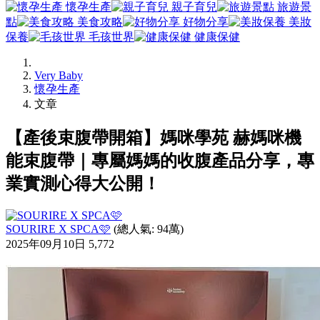
懷孕生產
親子育兒
旅遊景
點
美食攻略
好物分享
美妝
保養
毛孩世界
健康保健
Very Baby
懷孕生產
文章
【產後束腹帶開箱】媽咪學苑 赫媽咪機
能束腹帶｜專屬媽媽的收腹產品分享，專
業實測心得大公開！
SOURIRE X SPCA🩷
(總人氣: 94萬)
2025年09月10日
5,772