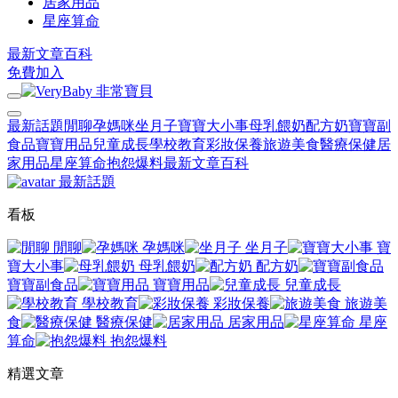
居家用品
星座算命
最新文章
百科
免費加入
最新話題
閒聊
孕媽咪
坐月子
寶寶大小事
母乳餵奶
配方奶
寶寶副
食品
寶寶用品
兒童成長
學校教育
彩妝保養
旅遊美食
醫療保健
居
家用品
星座算命
抱怨爆料
最新文章
百科
最新話題
看板
閒聊
孕媽咪
坐月子
寶
寶大小事
母乳餵奶
配方奶
寶寶副食品
寶寶用品
兒童成長
學校教育
彩妝保養
旅遊美
食
醫療保健
居家用品
星座
算命
抱怨爆料
精選文章