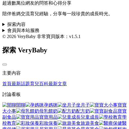
超過數萬位網友的問答和心得分享
陪伴爸媽交流育兒經驗，分享每一段珍貴的成長時光。
探索內容
會員與本站服務
© 2026 VeryBaby 非常寶貝
版本：v1.5.1
探索 VeryBaby
主要內容
首頁
最新話題
育兒百科
最新文章
討論看板
閒聊
孕媽咪
坐月子
寶寶
大小事
母乳餵奶
配方奶
寶寶
副食品
寶寶用品
兒童成長
學
校教育
彩妝保養
旅遊美食
醫