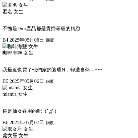
匿名 女生
不愧是Dior產品都是貴婦等級的精緻
B4
2025年05月06日
回覆
咖啡海鹽 女生
我最近也買了他們家的遮瑕N，輕透自然～^ｰ^
B5
2025年05月06日
回覆
miamia 女生
這是仙女在用的吧（ﾟдﾟ）
B6
2025年05月07日
回覆
處女座 女生