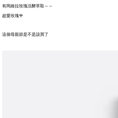
有岡維拉玫瑰活酵萃取～～
超愛玫瑰🌹
這個母親節是不是該買了