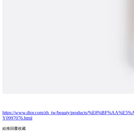
https://www.dior.com/zh_tw/beauty/products/%E8%
Y0997076.html
給推
回覆
收藏