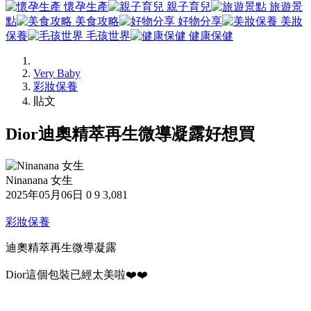
懷孕生產
親子育兒
旅遊景
點
美食攻略
好物分享
美妝
保養
毛孩世界
健康保健
Very Baby
彩妝保養
貼文
Dior迪奧精萃再生微導凝露好想買
Ninanana 女生
2025年05月06日
0
9
3,081
彩妝保養
迪奧精萃再生微導凝露
Dior這個包裝已經太美啦❤️❤️