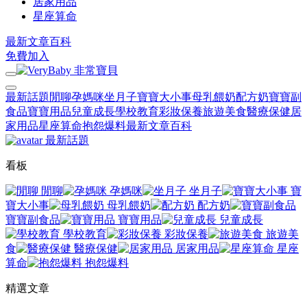
居家用品
星座算命
最新文章
百科
免費加入
最新話題
閒聊
孕媽咪
坐月子
寶寶大小事
母乳餵奶
配方奶
寶寶副
食品
寶寶用品
兒童成長
學校教育
彩妝保養
旅遊美食
醫療保健
居
家用品
星座算命
抱怨爆料
最新文章
百科
最新話題
看板
閒聊
孕媽咪
坐月子
寶
寶大小事
母乳餵奶
配方奶
寶寶副食品
寶寶用品
兒童成長
學校教育
彩妝保養
旅遊美
食
醫療保健
居家用品
星座
算命
抱怨爆料
精選文章