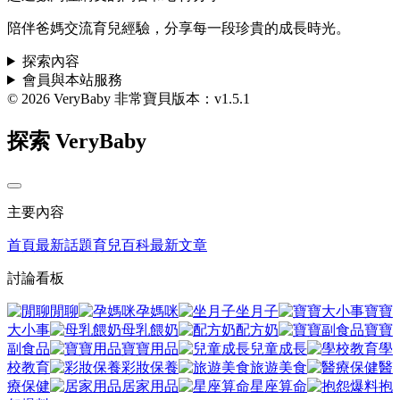
陪伴爸媽交流育兒經驗，分享每一段珍貴的成長時光。
探索內容
會員與本站服務
© 2026 VeryBaby 非常寶貝
版本：v1.5.1
探索 VeryBaby
主要內容
首頁
最新話題
育兒百科
最新文章
討論看板
閒聊
孕媽咪
坐月子
寶寶
大小事
母乳餵奶
配方奶
寶寶
副食品
寶寶用品
兒童成長
學
校教育
彩妝保養
旅遊美食
醫
療保健
居家用品
星座算命
抱