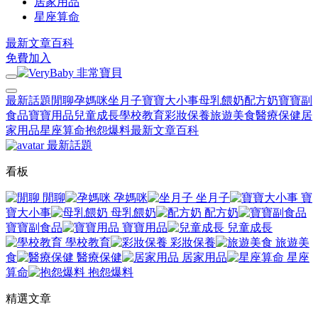
居家用品
星座算命
最新文章
百科
免費加入
最新話題
閒聊
孕媽咪
坐月子
寶寶大小事
母乳餵奶
配方奶
寶寶副
食品
寶寶用品
兒童成長
學校教育
彩妝保養
旅遊美食
醫療保健
居
家用品
星座算命
抱怨爆料
最新文章
百科
最新話題
看板
閒聊
孕媽咪
坐月子
寶
寶大小事
母乳餵奶
配方奶
寶寶副食品
寶寶用品
兒童成長
學校教育
彩妝保養
旅遊美
食
醫療保健
居家用品
星座
算命
抱怨爆料
精選文章