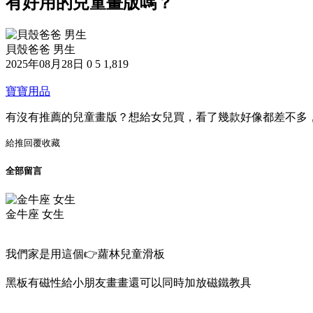
有好用的兒童畫版嗎？
貝殼爸爸 男生
2025年08月28日
0
5
1,819
寶寶用品
有沒有推薦的兒童畫版？想給女兒買，看了幾款好像都差不多
給推
回覆
收藏
全部留言
金牛座 女生
我們家是用這個👉蘿林兒童滑板
黑板有磁性給小朋友畫畫還可以同時加放磁鐵教具