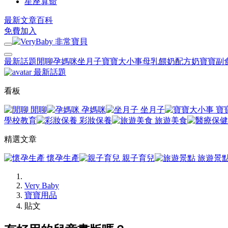
星座算命
最新文章
百科
免費加入
最新話題
閒聊
孕媽咪
坐月子
寶寶大小事
母乳餵奶
配方奶
寶寶副
最新話題
看板
閒聊
孕媽咪
坐月子
寶
學校教育
彩妝保養
旅遊美食
精選文章
懷孕生產
親子育兒
旅遊景
Very Baby
寶寶用品
貼文