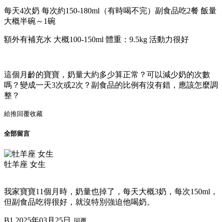
每天4次奶 每次約150-180ml（有時喝不完）副食品吃2餐 飯量
大概半碗～1碗
額外有補充水 大概100-150ml 體重：9.5kg 活動力很好
這個月齡的寶寶，奶量大約多少算正常？可以減少奶的次數
嗎？變成一天3次或2次？副食品的比例有沒有錯，應該怎麼調
整？
給推
回覆
收藏
全部留言
牡羊座 女生
我家寶寶11個月時，奶量也掉了，每天大概3奶，每次150ml，
但副食品吃得很好，就沒特別強迫他喝奶。
B1
2025年03月25日
回覆