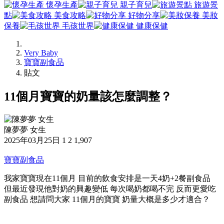
懷孕生產
親子育兒
旅遊景
點
美食攻略
好物分享
美妝
保養
毛孩世界
健康保健
Very Baby
寶寶副食品
貼文
11個月寶寶的奶量該怎麼調整？
陳夢夢 女生
2025年03月25日
1
2
1,907
寶寶副食品
我家寶寶現在11個月 目前的飲食安排是一天4奶+2餐副食品
但最近發現他對奶的興趣變低 每次喝奶都喝不完 反而更愛吃
副食品 想請問大家 11個月的寶寶 奶量大概是多少才適合？