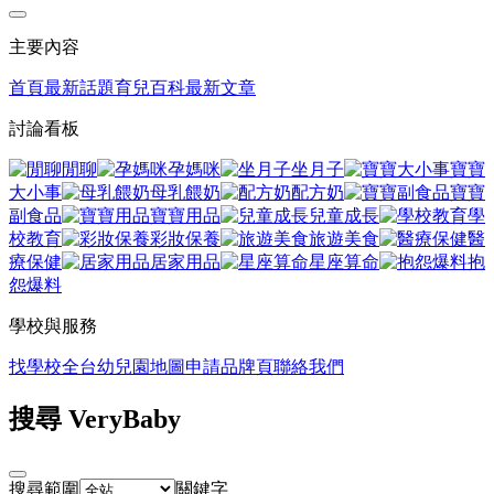
主要內容
首頁
最新話題
育兒百科
最新文章
討論看板
閒聊
孕媽咪
坐月子
寶寶
大小事
母乳餵奶
配方奶
寶寶
副食品
寶寶用品
兒童成長
學
校教育
彩妝保養
旅遊美食
醫
療保健
居家用品
星座算命
抱
怨爆料
學校與服務
找學校
全台幼兒園地圖
申請品牌頁
聯絡我們
搜尋 VeryBaby
搜尋範圍
關鍵字