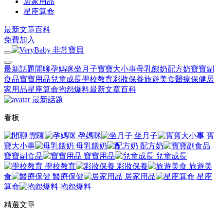
居家用品
星座算命
最新文章
百科
免費加入
最新話題
閒聊
孕媽咪
坐月子
寶寶大小事
母乳餵奶
配方奶
寶寶副
食品
寶寶用品
兒童成長
學校教育
彩妝保養
旅遊美食
醫療保健
居
家用品
星座算命
抱怨爆料
最新文章
百科
最新話題
看板
閒聊
孕媽咪
坐月子
寶
寶大小事
母乳餵奶
配方奶
寶寶副食品
寶寶用品
兒童成長
學校教育
彩妝保養
旅遊美
食
醫療保健
居家用品
星座
算命
抱怨爆料
精選文章