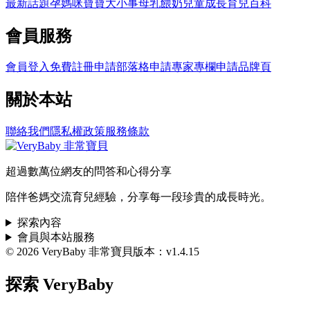
最新話題
孕媽咪
寶寶大小事
母乳餵奶
兒童成長
育兒百科
會員服務
會員登入
免費註冊
申請部落格
申請專家專欄
申請品牌頁
關於本站
聯絡我們
隱私權政策
服務條款
超過數萬位網友的問答和心得分享
陪伴爸媽交流育兒經驗，分享每一段珍貴的成長時光。
探索內容
會員與本站服務
© 2026 VeryBaby 非常寶貝
版本：v1.4.15
探索 VeryBaby