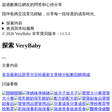
超過數萬位網友的問答和心得分享
陪伴爸媽交流育兒經驗，分享每一段珍貴的成長時光。
探索內容
會員與本站服務
© 2026 VeryBaby 非常寶貝
版本：v1.5.2
探索 VeryBaby
主要內容
首頁
最新話題
育兒百科
最新文章
積分點數回饋商城
討論看板
閒聊
孕媽咪
坐月子
寶寶
大小事
母乳餵奶
配方奶
寶寶
副食品
寶寶用品
兒童成長
學
校教育
彩妝保養
旅遊美食
醫