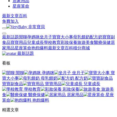
居家用品
星座算命
最新文章
百科
免費加入
最新話題
閒聊
孕媽咪
坐月子
寶寶大小事
母乳餵奶
配方奶
寶寶副
食品
寶寶用品
兒童成長
學校教育
彩妝保養
旅遊美食
醫療保健
居
家用品
星座算命
抱怨爆料
最新文章
百科
積分商城
最新話題
看板
閒聊
孕媽咪
坐月子
寶
寶大小事
母乳餵奶
配方奶
寶寶副食品
寶寶用品
兒童成長
學校教育
彩妝保養
旅遊美
食
醫療保健
居家用品
星座
算命
抱怨爆料
精選文章